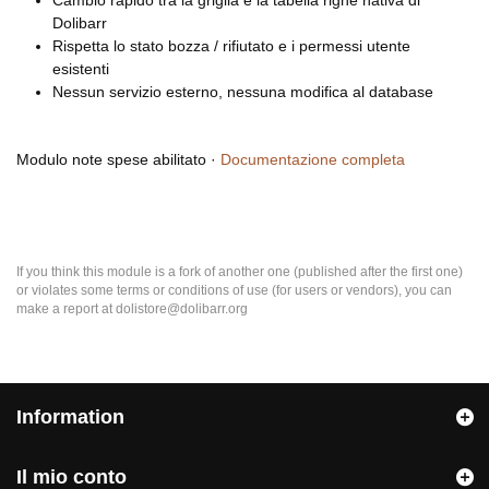
Cambio rapido tra la griglia e la tabella righe nativa di
Dolibarr
Rispetta lo stato bozza / rifiutato e i permessi utente
esistenti
Nessun servizio esterno, nessuna modifica al database
Modulo note spese abilitato ·
Documentazione completa
If you think this module is a fork of another one (published after the first one)
or violates some terms or conditions of use (for users or vendors), you can
make a report at dolistore@dolibarr.org
Information
Il mio conto