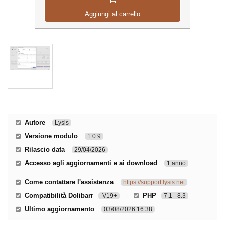
Aggiungi al carrello
Autore
Lysis
Versione modulo
1.0.9
Rilascio data
29/04/2026
Accesso agli aggiornamenti e ai download
1 anno
Come contattare l'assistenza
https://support.lysis.net
Compatibilità Dolibarr
-
PHP
V19+
7.1 - 8.3
Ultimo aggiornamento
03/08/2026 16.38