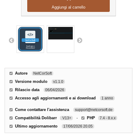
Aggiungi al carrello
Autore
NetCorSoft
Versione modulo
v1.1.0
Rilascio data
06/04/2026
Accesso agli aggiornamenti e ai download
1 anno
Come contattare l'assistenza
support@netcorsoft.de
Compatibilità Dolibarr
-
PHP
V13+
7.4 - 8.x.x
Ultimo aggiornamento
17/06/2026 20.05