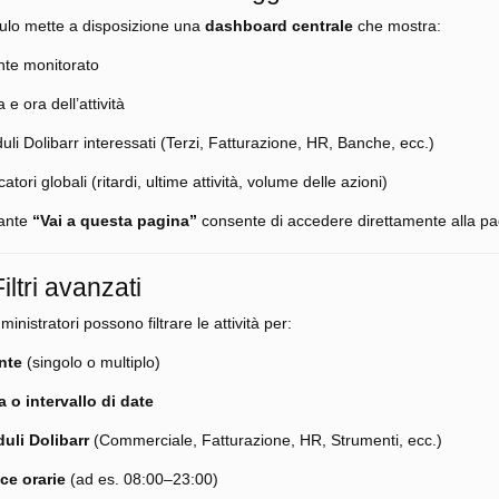
ulo mette a disposizione una
dashboard centrale
che mostra:
nte monitorato
 e ora dell’attività
li Dolibarr interessati (Terzi, Fatturazione, HR, Banche, ecc.)
catori globali (ritardi, ultime attività, volume delle azioni)
sante
“Vai a questa pagina”
consente di accedere direttamente alla pag
Filtri avanzati
ministratori possono filtrare le attività per:
nte
(singolo o multiplo)
a o intervallo di date
uli Dolibarr
(Commerciale, Fatturazione, HR, Strumenti, ecc.)
ce orarie
(ad es. 08:00–23:00)