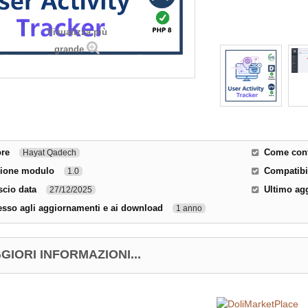
Visualizza più
grande
ore
Come conta
Hayat Qadech
sione modulo
Compatibil
1.0
scio data
Ultimo ag
27/12/2025
sso agli aggiornamenti e ai download
1 anno
GIORI INFORMAZIONI...