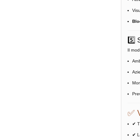
Vis
Blo
5️⃣ 
Il mod
Amb
Azie
Moni
Pre
✅ V
✔ Tr
✔ Lo