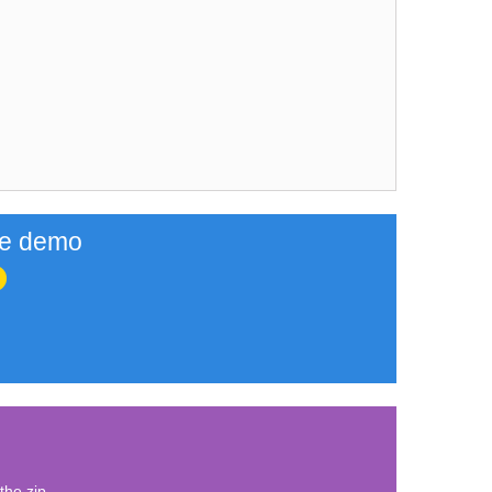
ine demo
the zip