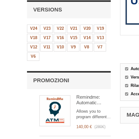
VERSIONS
V24
V23
V22
V21
V20
V19
V18
V17
V16
V15
V14
V13
V12
V11
V10
V9
V8
V7
V6
Aut
Ver
PROMOZIONI
Rila
Acce
Remindme:
Automatic
reminder (email,
Allows you to
event,
MAG
program different
notification)
types of reminders
140,00 €
(
280€
)
based on a trigger.
RemindMe is here