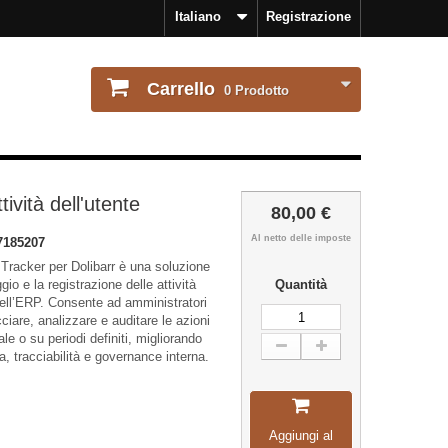
Italiano
Registrazione
Carrello
0
Prodotto
tività dell'utente
80,00 €
Al netto delle imposte
7185207
 Tracker per Dolibarr è una soluzione
gio e la registrazione delle attività
Quantità
o dell’ERP. Consente ad amministratori
cciare, analizzare e auditare le azioni
ale o su periodi definiti, migliorando
, tracciabilità e governance interna.
Aggiungi al