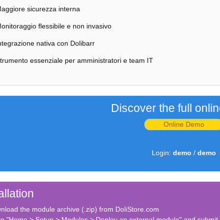
aggiore sicurezza interna
onitoraggio flessibile e non invasivo
ntegrazione nativa con Dolibarr
trumento essenziale per amministratori e team IT
Discover the full onl
Online Demo
Login:
demo
/
demo
allation
nload the module archive (.zip) from DoliStore.com
to "Home > Setup > Modules > Deploy an external module" and submit 