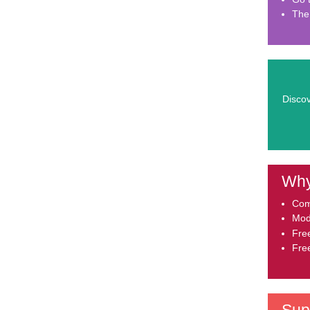
The
Discov
Why
Comp
Mod
Fre
Fre
Sup