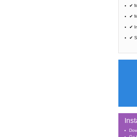
✔ M
✔ M
✔ I
✔ S
Inst
Dow
Go 