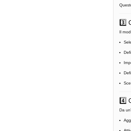
Questo
3️⃣
Il mod
Sel
Defi
Imp
Def
Sce
4️⃣ 
Da un’
Agg
Atti