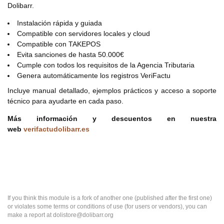
Dolibarr.
Instalación rápida y guiada
Compatible con servidores locales y cloud
Compatible con TAKEPOS
Evita sanciones de hasta 50.000€
Cumple con todos los requisitos de la Agencia Tributaria
Genera automáticamente los registros VeriFactu
Incluye manual detallado, ejemplos prácticos y acceso a soporte
técnico para ayudarte en cada paso.
Más información y descuentos en nuestra
web
verifactudolibarr.es
If you think this module is a fork of another one (published after the first one)
or violates some terms or conditions of use (for users or vendors), you can
make a report at dolistore@dolibarr.org