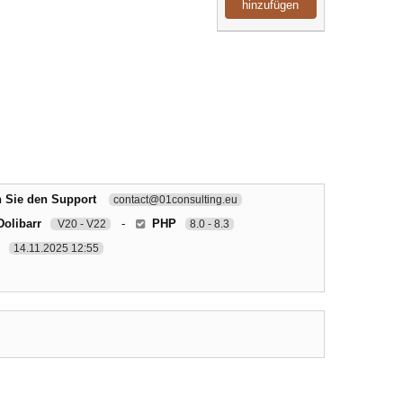
hinzufügen
n Sie den Support
contact@01consulting.eu
Dolibarr
-
PHP
V20 - V22
8.0 - 8.3
14.11.2025 12:55