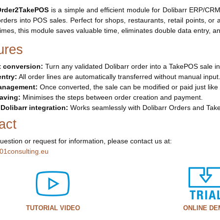
 Order2TakePOS
is a simple and efficient module for Dolibarr ERP/CRM 
orders into POS sales. Perfect for shops, restaurants, retail points,
 times, this module saves valuable time, eliminates double data entry, a
ures
t conversion:
Turn any validated Dolibarr order into a TakePOS sale in 
entry:
All order lines are automatically transferred without manual input
management:
Once converted, the sale can be modified or paid just lik
aving:
Minimises the steps between order creation and payment.
 Dolibarr integration:
Works seamlessly with Dolibarr Orders and Tak
act
uestion or request for information, please contact us at:
01consulting.eu
TUTORIAL VIDEO
ONLINE D