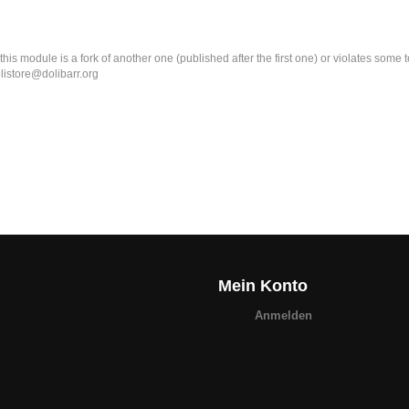
k this module is a fork of another one (published after the first one) or violates som
olistore@dolibarr.org
Mein Konto
Anmelden