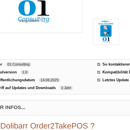
Vergrößern
or
So kontaktiere
01 Consulting
ulversion
Kompatibilität 
1.0
ffentlichungsdatum
Letztes Update
14.08.2025
iff auf Updates und Downloads
1 Jahr
 INFOS...
Dolibarr Order2TakePOS ?