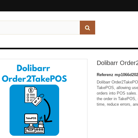
Dolibarr Orde
Referenz
mp1066d202
Dolibarr Order2TakePOS
TakePOS, allowing user
orders into POS sales.
the order in TakePOS, e
time, reduce errors, an