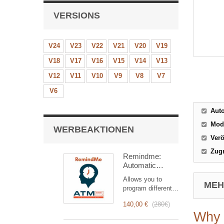
VERSIONS
V24
V23
V22
V21
V20
V19
V18
V17
V16
V15
V14
V13
V12
V11
V10
V9
V8
V7
V6
Aut
Mod
WERBEAKTIONEN
Verö
Zugr
Remindme:
Automatic
reminder (email,
Allows you to
event,
MEHR
program different
notification)
types of reminders
140,00 €
(
280€
)
based on a trigger.
Why 
RemindMe is here