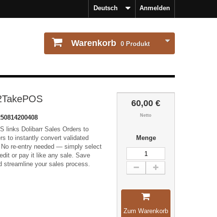
Deutsch
Anmelden
Warenkorb
0
Produkt
r2TakePOS
60,00 €
Netto
50814200408
 links Dolibarr Sales Orders to
s to instantly convert validated
Menge
 No re-entry needed — simply select
dit or pay it like any sale. Save
d streamline your sales process.
Zum Warenkorb