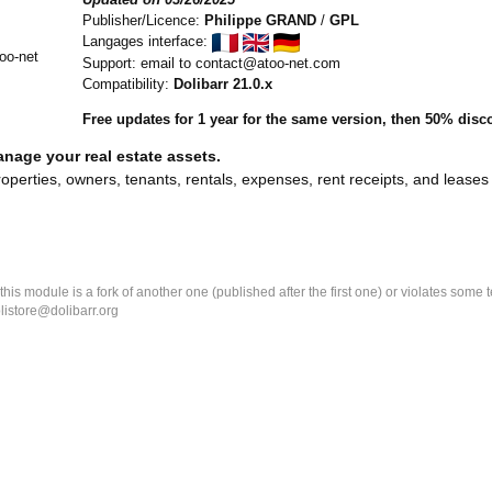
Publisher/Licence:
Philippe GRAND
/
GPL
Langages interface:
Support: email to contact@atoo-net.com
Compatibility:
Dolibarr 21.0.x
Free updates for 1 year for the same version, then 50% disco
anage your real estate assets.
operties, owners, tenants, rentals, expenses, rent receipts, and leases 
k this module is a fork of another one (published after the first one) or violates som
olistore@dolibarr.org