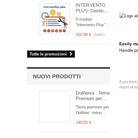
for you!
INTERVENTO
PLUS: Gestione
Completa degli
Il modulo
Interventi
“Intervento Plus” è
uno strumento
250,00 €
(
500€
)
rivoluzionario che
semplifica e
Easily m
ottimizza la
Handle pr
gestione degli
Tutte le promozioni
interventi, dalla
pianificazione alla
fatturazione.
Pensato per team
NUOVI PRODOTTI
commerciali e
If you thin
tecnici, offre una
report at d
suite completa di
DoliNexa - Tema
funzionalità per
Premium per
garantire un
Dolibarr ERP &
Tema premium per
monitoraggio
CRM
Dolibarr: menu
trasparente ed
verticale
efficiente di ogni
249,00 €
richiudibile,
intervento.
dashboard
ridisegnata con