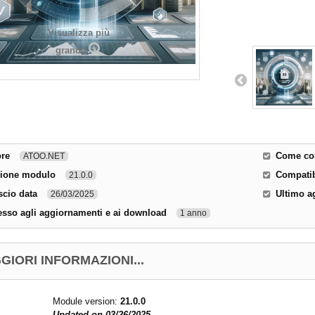
Visualizza più
grande
ore
Come con
ATOO.NET
sione modulo
Compatib
21.0.0
scio data
Ultimo a
26/03/2025
sso agli aggiornamenti e ai download
1 anno
GIORI INFORMAZIONI...
Module version:
21.0.0
Updated on 03
/26/2025