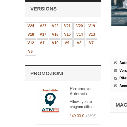
VERSIONS
V24
V23
V22
V21
V20
V19
V18
V17
V16
V15
V14
V13
V12
V11
V10
V9
V8
V7
V6
Aut
Ver
PROMOZIONI
Rila
Acce
Remindme:
Automatic
reminder (email,
Allows you to
event,
MAG
program different
notification)
types of reminders
140,00 €
(
280€
)
based on a trigger.
RemindMe is here