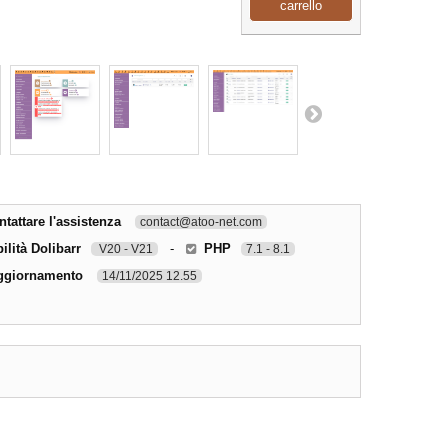
carrello
tattare l'assistenza
contact@atoo-net.com
ilità Dolibarr
-
PHP
V20 - V21
7.1 - 8.1
ggiornamento
14/11/2025 12.55