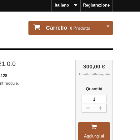
Italiano
Registrazione
Carrello
0
Prodotto
21.0.0
300,00 €
Al netto delle imposte
1128
nt module.
Quantità
Aggiungi al