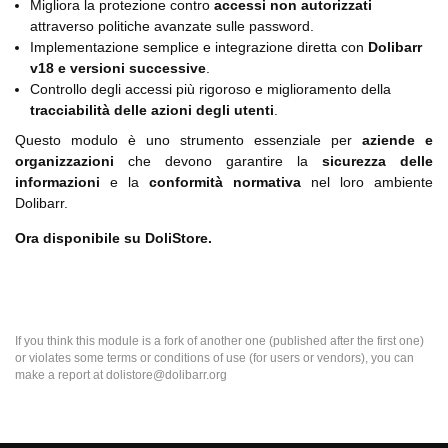
Migliora la protezione contro
accessi non autorizzati
attraverso politiche avanzate sulle password.
Implementazione semplice e integrazione diretta con
Dolibarr
v18 e versioni successive
.
Controllo degli accessi più rigoroso e miglioramento della
tracciabilità delle azioni degli utenti
.
Questo modulo è uno strumento essenziale per
aziende e
organizzazioni
che devono garantire la
sicurezza delle
informazioni
e la
conformità normativa
nel loro ambiente
Dolibarr.
Ora disponibile su DoliStore.
If you think this module is a fork of another one (published after the first one)
or violates some terms or conditions of use (for users or vendors), you can
make a report at dolistore@dolibarr.org