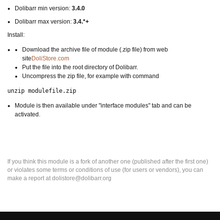
Dolibarr min version:
3.4.0
Dolibarr max version:
3.4.*+
Install:
Download the archive file of module (.zip file) from web
site
DoliStore.com
Put the file into the root directory of Dolibarr.
Uncompress the zip file, for example with command
unzip
 modulefile.zip
Module is then available under "interface modules" tab and can be
activated.
If you think this module is a fork of another one (published after the first one)
or violates some terms or conditions of use (for users or vendors), you can
make a report at dolistore@dolibarr.org