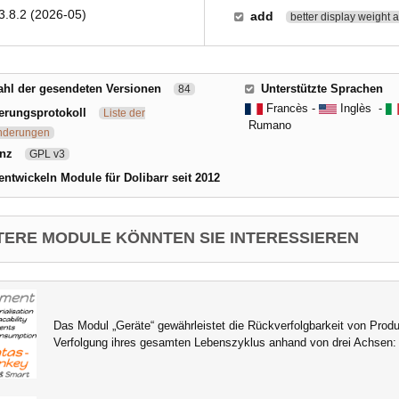
3.8.2 (2026-05)
add
better display weight 
hl der gesendeten Versionen
Unterstützte Sprachen
84
Francès -
Inglès -
erungsprotokoll
Liste der
Rumano
nderungen
enz
GPL v3
entwickeln Module für Dolibarr seit 2012
TERE MODULE KÖNNTEN SIE INTERESSIEREN
Das Modul „Geräte“ gewährleistet die Rückverfolgbarkeit von Prod
Verfolgung ihres gesamten Lebenszyklus anhand von drei Achsen: 