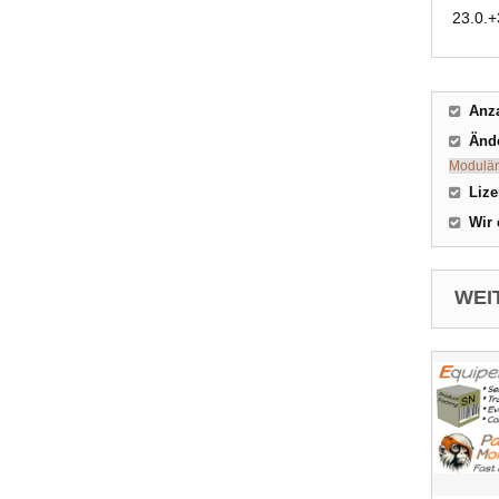
23.0.+
Anza
Änd
Modulä
Liz
Wir 
WEI