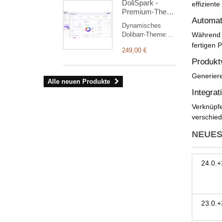
DoliSpark -
automatisch dem
effizient
jedes Eingriffs zu
Premium-Theme
richtigen
gewährleisten.
Automat
für Dolibarr ERP
Drittpartner in
Dynamisches
& CRM
Dolibarr
Dolibarr-Theme:
Während 
zugeordnet.
lebendige Farben,
fertigen 
249,00 €
klare Kontraste,
Produktv
Dashboard mit
Diagrammen,
Generiere
vertikales Menü für
Alle neuen Produkte
schnellen Zugriff,
Integra
heller und dunkler
Modus.
Verknüpf
verschied
NEUES
24.0.+
23.0.+