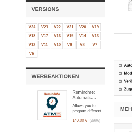
VERSIONS
V24
V23
V22
V21
V20
V19
V18
V17
V16
V15
V14
V13
V12
V11
V10
V9
V8
V7
V6
Aut
Mod
WERBEAKTIONEN
Verö
Zugr
Remindme:
Automatic
reminder (email,
Allows you to
event,
MEHR
program different
notification)
types of reminders
140,00 €
(
280€
)
based on a trigger.
RemindMe is here