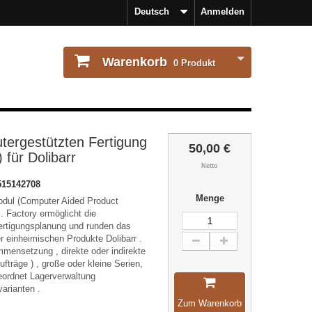
Deutsch
Anmelden
Warenkorb
0
Produkt
tergestützten Fertigung
50,00 €
ür Dolibarr
Netto
515142708
Menge
odul (Computer Aided Product
. Factory ermöglicht die
rtigungsplanung und runden das
inheimischen Produkte Dolibarr .
ensetzung , direkte oder indirekte
ufträge ) , große oder kleine Serien,
geordnet Lagerverwaltung
arianten .
Zum Warenkorb