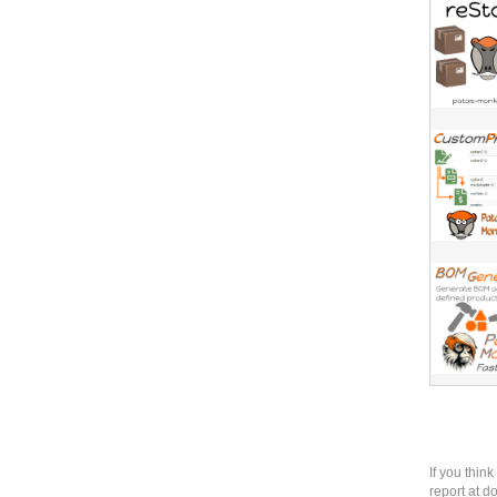
If you thin
report at d