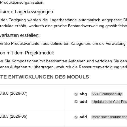
e Produktionsorganisation.
isierte Lagerbewegungen:
der Fertigung werden die Lagerbestände automatisch angepasst: D
Produkte erhöht, wodurch eine präzise Bestandsverwaltung gewährleiste
arianten erstellen:
n Sie Produktvarianten aus definierten Kategorien, um die Verwaltun
tion mit dem Projektmodul:
en Sie Kompositionen mit bestimmten Aufgaben und verfolgen Sie den
enen Aufgaben zu übertragen, wodurch die Ressourcenverfolgung verb
TE ENTWICKLUNGEN DES MODULS
3.9.0 (2026-07)
chg
V24.0 compatibility
add
Update build Cost Pri
3.8.3 (2026-06)
add
moreNotes feature com