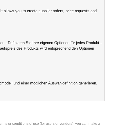
t allows you to create supplier orders, price requests and
 - Definieren Sie Ihre eigenen Optionen für jedes Produkt -
rkaufspreis des Produkts wird entsprechend den Optionen
modell und einer möglichen Auswahldefinition generieren.
e terms or conditions of use (for users or vendors), you can make a