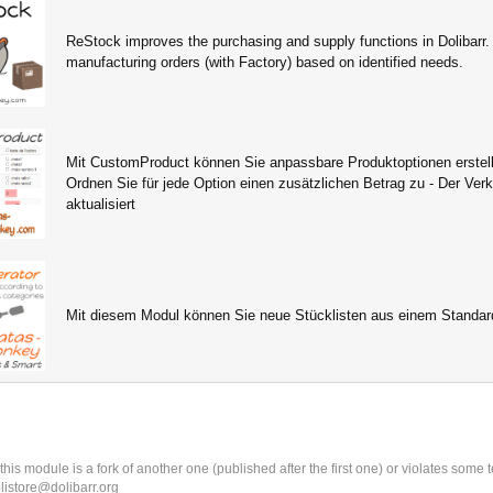
ReStock improves the purchasing and supply functions in Dolibarr. I
manufacturing orders (with Factory) based on identified needs.
Mit CustomProduct können Sie anpassbare Produktoptionen erstellen
Ordnen Sie für jede Option einen zusätzlichen Betrag zu - Der Ve
aktualisiert
Mit diesem Modul können Sie neue Stücklisten aus einem Standard
k this module is a fork of another one (published after the first one) or violates som
olistore@dolibarr.org