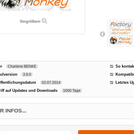
Vergrößern
or
So kontak
Charlene BENKE
ulversion
Kompatibil
3.9.0
ffentlichungsdatum
Letztes U
02.07.2014
iff auf Updates und Downloads
1000 Tage
 INFOS...