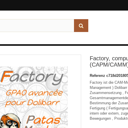
Factory, compu
(CAPM/CAMM) f
Referenz
c718d20180
Factory ist die CAM-M
Management ) Dolibarr 
Zusammensetzung , Fe
Gesamtmanagementder e
Bestimmung der Zusamm
Fertigung ( Fertigungsa
intern oder extern, zu
Bewegungen , Produktv