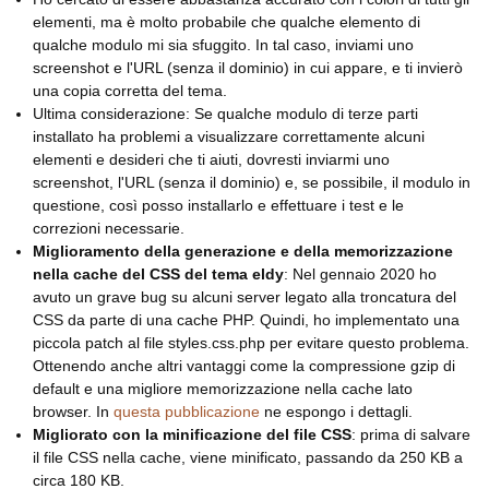
elementi, ma è molto probabile che qualche elemento di
qualche modulo mi sia sfuggito. In tal caso, inviami uno
screenshot e l'URL (senza il dominio) in cui appare, e ti invierò
una copia corretta del tema.
Ultima considerazione: Se qualche modulo di terze parti
installato ha problemi a visualizzare correttamente alcuni
elementi e desideri che ti aiuti, dovresti inviarmi uno
screenshot, l'URL (senza il dominio) e, se possibile, il modulo in
questione, così posso installarlo e effettuare i test e le
correzioni necessarie.
Miglioramento della generazione e della memorizzazione
nella cache del CSS del tema eldy
: Nel gennaio 2020 ho
avuto un grave bug su alcuni server legato alla troncatura del
CSS da parte di una cache PHP. Quindi, ho implementato una
piccola patch al file styles.css.php per evitare questo problema.
Ottenendo anche altri vantaggi come la compressione gzip di
default e una migliore memorizzazione nella cache lato
browser. In
questa pubblicazione
ne espongo i dettagli.
Migliorato con la minificazione del file CSS
: prima di salvare
il file CSS nella cache, viene minificato, passando da 250 KB a
circa 180 KB.