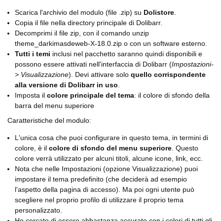
Scarica l'archivio del modulo (file .zip) su
Dolistore
.
Copia il file nella directory principale di Dolibarr.
Decomprimi il file zip, con il comando unzip
theme_darkimasdeweb-X-18.0.zip o con un software esterno.
Tutti i temi
inclusi nel pacchetto saranno quindi disponibili e
possono essere attivati nell'interfaccia di Dolibarr (
Impostazioni-
> Visualizzazione
). Devi attivare solo
quello corrispondente
alla versione di Dolibarr in uso
.
Imposta il
colore principale del tema
: il colore di sfondo della
barra del menu superiore
Caratteristiche del modulo:
L'unica cosa che puoi configurare in questo tema, in termini di
colore, è il
colore di sfondo del menu superiore
. Questo
colore verrà utilizzato per alcuni titoli, alcune icone, link, ecc.
Nota che nelle Impostazioni (opzione Visualizzazione) puoi
impostare il tema predefinito (che deciderà ad esempio
l'aspetto della pagina di accesso). Ma poi ogni utente può
scegliere nel proprio profilo di utilizzare il proprio tema
personalizzato.
Ho cercato di essere abbastanza accurato con i colori di tutti gli