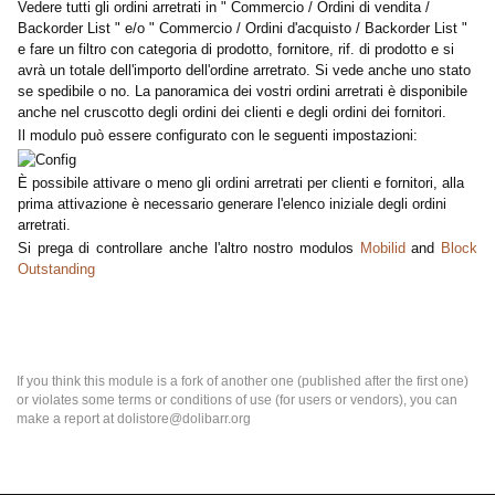
Vedere tutti gli ordini arretrati in " Commercio / Ordini di vendita /
Backorder List " e/o " Commercio / Ordini d'acquisto / Backorder List "
e fare un filtro con categoria di prodotto, fornitore, rif. di prodotto e si
avrà un totale dell'importo dell'ordine arretrato. Si vede anche uno stato
se spedibile o no. La panoramica dei vostri ordini arretrati è disponibile
anche nel cruscotto degli ordini dei clienti e degli ordini dei fornitori.
Il modulo può essere configurato con le seguenti impostazioni:
È possibile attivare o meno gli ordini arretrati per clienti e fornitori, alla
prima attivazione è necessario generare l'elenco iniziale degli ordini
arretrati.
Si prega di controllare anche l'altro nostro modulos
Mobilid
and
Block
Outstanding
If you think this module is a fork of another one (published after the first one)
or violates some terms or conditions of use (for users or vendors), you can
make a report at dolistore@dolibarr.org