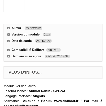
Auteur
MetroWorks
Version du module
1.x.x
Date de sortie
26/11/2020
Compatibilité Dolibarr
V8 - V12
Dernière mise à jour
22/05/2026 14:32
PLUS D'INFOS...
Module version:
auto
Editeur/Licence:
Ahmad Rabib
/
GPL-v3
Langage interface:
Anglais
Assistance:
Aucune /
Forum www.dolibarr.fr
/
Par mail à
contact@editeur.com