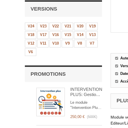
VERSIONS
V24
V23
V22
V21
V20
V19
V18
V17
V16
V15
V14
V13
V12
V11
V10
V9
V8
V7
V6
Aut
Ver
PROMOTIONS
Date
Accè
INTERVENTION
PLUS: Gestion
Complète des
PLUS
Le module
Interventions
"Intervention Plus"
est un outil
250,00 €
(
500€
)
Module v
révolutionnaire qui
simplifie et
Editeur/L