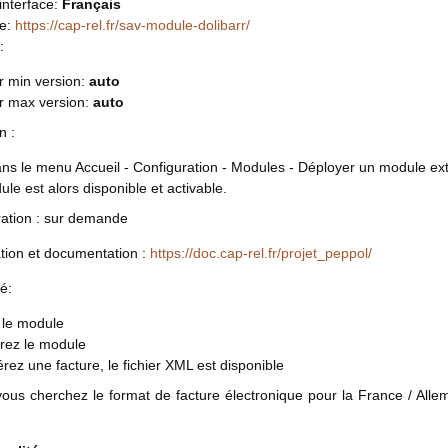
interface:
Français
ce:
https://cap-rel.fr/sav-module-dolibarr/
:
r min version:
auto
rr max version:
auto
n :
ans le menu Accueil - Configuration - Modules - Déployer un module ext
le est alors disponible et activable.
ation : sur demande
tion et documentation :
https://doc.cap-rel.fr/projet_peppol/
é:
 le module
urez le module
rez une facture, le fichier XML est disponible
vous cherchez le format de facture électronique pour la France / Alle