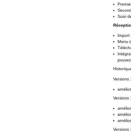
Premier
Second 
Suivi d
Réceptio
Import 
Menu dé
Téléch
Intégra
pouvez 
Historiqu
Versions 
amélior
Versions 
amélio
amélior
amélio
Versions 