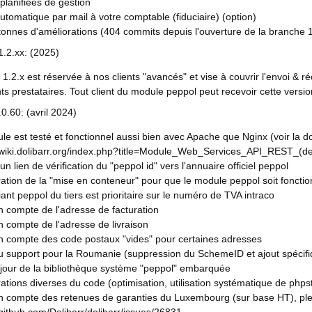
planifiées de gestion
utomatique par mail à votre comptable (fiduciaire) (option)
tonnes d'améliorations (404 commits depuis l'ouverture de la branche 1.
1.2.xx: (2025)
e 1.2.x est réservée à nos clients "avancés" et vise à couvrir l'envoi & 
nts prestataires. Tout client du module peppol peut recevoir cette vers
.0.60: (avril 2024)
le est testé et fonctionnel aussi bien avec Apache que Nginx (voir la doc 
//wiki.dolibarr.org/index.php?title=Module_Web_Services_API_REST_(de
'un lien de vérification du "peppol id" vers l'annuaire officiel peppol
ation de la "mise en conteneur" pour que le module peppol soit fonction
ifiant peppol du tiers est prioritaire sur le numéro de TVA intraco
n compte de l'adresse de facturation
n compte de l'adresse de livraison
en compte des code postaux "vides" pour certaines adresses
u support pour la Roumanie (suppression du SchemeID et ajout spécifi
 jour de la bibliothèque système "peppol" embarquée
ations diverses du code (optimisation, utilisation systématique de phps
en compte des retenues de garanties du Luxembourg (sur base HT), pl