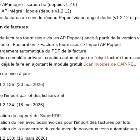
 AP intégré : scrada.be (depuis v1.2.6)
AP intégré : iopole (depuis v1.2.12)
es factures au sein du réseau Peppol via un onglet dédié (v1.2.12 et pl
n de factures
de factures fournisseur via les AP Peppol (lancé à partir de la version v
dié : Facturation > Factures fournisseur > Import AP Peppol
argement automatique du PDF de la facture
tion complète prévue : création automatique de l'objet facture fourniss
déjà le faire en ajoutant le module gratuit
ScanInvoices de CAP-REL
e de mise à jour
1.2.136: (30 mai 2026)
e l'import par lot des fichiers xml
1.2.134: (18 mai 2026)
ration du support de SuperPDP
ation du lien avec ScanInvoices pour l'import des factures par lots
ration de la couverture du code avec de nouveaux tests automatiques
1.2.130: (16 mars 2026)