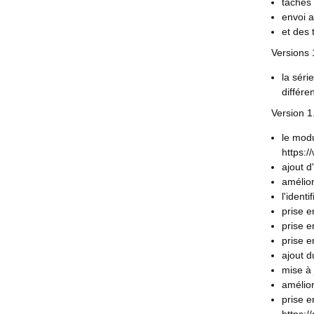
tâches 
envoi a
et des 
Versions 
la séri
différe
Version 1
le modu
https:
ajout d
amélior
l'ident
prise e
prise e
prise 
ajout d
mise à
amélior
prise 