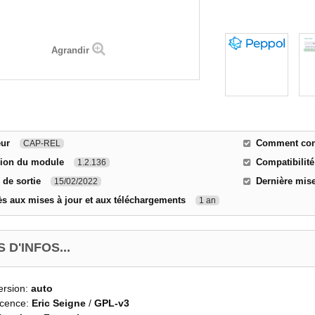
Agrandir
eur
Comment cont
CAP-REL
sion du module
Compatibilité
1.2.136
 de sortie
Dernière mise
15/02/2022
s aux mises à jour et aux téléchargements
1 an
 D'INFOS...
ersion:
auto
icence:
Eric Seigne
/
GPL-v3