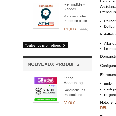
optimise la gestion
Langage 
RemindMe -
des interventions,
Assistan
Rappel
de la planification
Prérequis
automatique
à la facturation.
Vous souhaitez
(mail,
Conçu pour les
mettre en place
Dolibar
événement,
équipes
des rappels
Doliba
notification)
commerciales et
140,00 €
(
280€
)
automatiques ?
techniques, il offre
Installatio
RemindMe est
une suite complète
pour là pour vous !
de fonctionnalités
Aller d
Il permet de
Toutes les promotions
pour assurer un
Le modu
programmer
suivi transparent et
différents types de
efficace de chaque
Démonstr
rappels en fonction
intervention.
d'un déclencheur.
NOUVEAUX PRODUITS
Configura
En résum
Stripe
Accounting
activez
config
Rapproche les
re-géné
transactions
Stripe, les frais,
Note: Si 
65,00 €
les
REL
remboursements,
les litiges et les