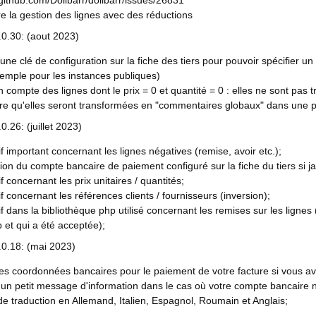
/github.com/Dolibarr/dolibarr/issues/26831
e la gestion des lignes avec des réductions
.0.30: (aout 2023)
'une clé de configuration sur la fiche des tiers pour pouvoir spécifier 
emple pour les instances publiques)
n compte des lignes dont le prix = 0 et quantité = 0 : elles ne sont p
tre qu'elles seront transformées en "commentaires globaux" dans une 
0.26: (juillet 2023)
if important concernant les lignes négatives (remise, avoir etc.);
sation du compte bancaire de paiement configuré sur la fiche du tiers si j
if concernant les prix unitaires / quantités;
if concernant les références clients / fournisseurs (inversion);
if dans la bibliothèque php utilisé concernant les remises sur les lig
ib et qui a été acceptée);
.0.18: (mai 2023)
es coordonnées bancaires pour le paiement de votre facture si vous ave
'un petit message d'information dans le cas où votre compte bancaire 
e traduction en Allemand, Italien, Espagnol, Roumain et Anglais;