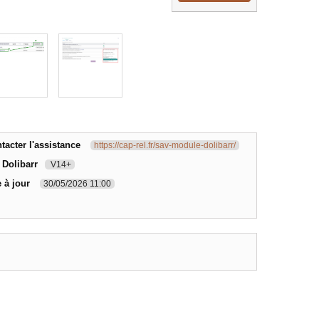
acter l'assistance
https://cap-rel.fr/sav-module-dolibarr/
 Dolibarr
V14+
 à jour
30/05/2026 11:00