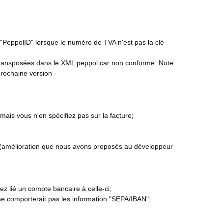
un "PeppolID" lorsque le numéro de TVA n'est pas la clé
as transposées dans le XML peppol car non conforme. Note:
prochaine version
amais vous n'en spécifiez pas sur la facture;
nes (amélioration que nous avons proposés au développeur
z lié un compte bancaire à celle-ci;
ne comporterait pas les information "SEPA/IBAN";