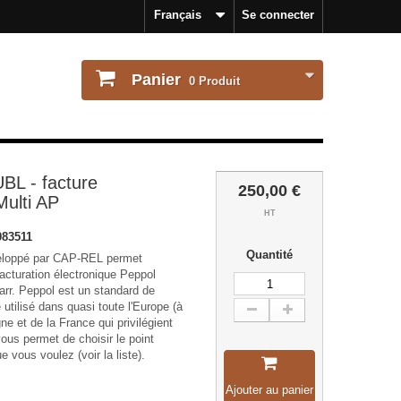
Français
Se connecter
Panier
0
Produit
BL - facture
250,00 €
Multi AP
HT
083511
Quantité
eloppé par CAP-REL permet
 facturation électronique Peppol
arr. Peppol est un standard de
 utilisé dans quasi toute l'Europe (à
ne et de la France qui privilégient
ous permet de choisir le point
 vous voulez (voir la liste).
Ajouter au panier