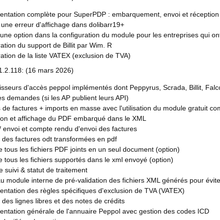
entation complète pour SuperPDP : embarquement, envoi et réception 
 une erreur d'affichage dans dolibarr19+
'une option dans la configuration du module pour les entreprises qui 
ation du support de Billit par Wim. R
ation de la liste VATEX (exclusion de TVA)
1.2.118: (16 mars 2026)
isseurs d'accès peppol implémentés dont Peppyrus, Scrada, Billit, Falco
s demandes (si les AP publient leurs API)
 de factures + imports en masse avec l'utilisation du module gratuit 
tion et affichage du PDF embarqué dans le XML
/ envoi et compte rendu d'envoi des factures
 des factures odt transformées en pdf
e tous les fichiers PDF joints en un seul document (option)
e tous les fichiers supportés dans le xml envoyé (option)
 suivi & statut de traitement
 module interne de pré-validation des fichiers XML générés pour éviter
entation des règles spécifiques d'exclusion de TVA (VATEX)
 des lignes libres et des notes de crédits
entation générale de l'annuaire Peppol avec gestion des codes ICD