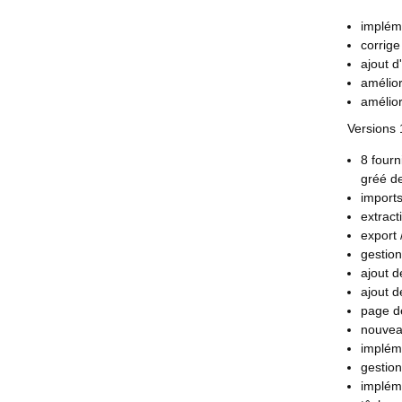
implém
corrige
ajout d
amélior
amélior
Versions 
8 fourn
gréé de
imports
extrac
export 
gestion
ajout d
ajout d
page de
nouveau
implém
gestion
implém