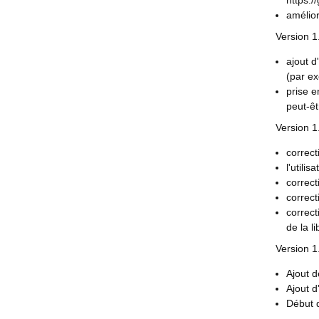
https:/
amélior
Version 1
ajout d
(par ex
prise e
peut-ê
Version 1.
correct
l'utili
correct
correct
correct
de la l
Version 1
Ajout d
Ajout d
Début d