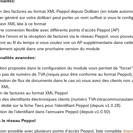
nalités:
 des factures au format XML Peppol depuis Dolibarr (en totale autonom
ier généré sur votre dolibarr peut porter un nom suffixé si vous le confi
sion XML liée à ce format
une connexion flexible avec différents points d'accès Peppol (AP)
re l'envoi et la réception de factures via le réseau Peppol, vous pouv
ore au fil du temps si vous voulez voir un AP supplémentaire dans cette 
lement ajouté dans une prochaine version du module
nalités avancées:
ion proposée dans la configuration du module vous permet de "forcer" 
 pas de numéro de TVA (requis pour être conforme au format Peppol), la
estion de flux de documents dans le cas où vous avez des clients non 
s XML.
on de factures au format XML Peppol
 des identifiants électroniques clients (numéro TVA intracommunautaire
édié sur la fiche Tiers pour l'identifiant Peppol (depuis v1.0.28)
ation de l'identifiant dans l'annuaire Peppol (depuis v1.0.50)
a le réseau Peppol
on possible avec plusieurs points d'accès Peppol, liste complète
dispo