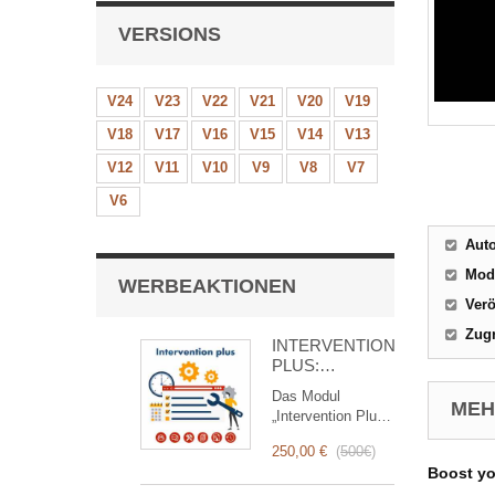
VERSIONS
V24
V23
V22
V21
V20
V19
V18
V17
V16
V15
V14
V13
V12
V11
V10
V9
V8
V7
V6
Aut
Mod
WERBEAKTIONEN
Verö
Zugr
INTERVENTION
PLUS:
Komplettes
Das Modul
Management
MEHR
„Intervention Plus“
von
ist ein
Interventionen
250,00 €
(
500€
)
revolutionäres
Boost y
Tool, das das