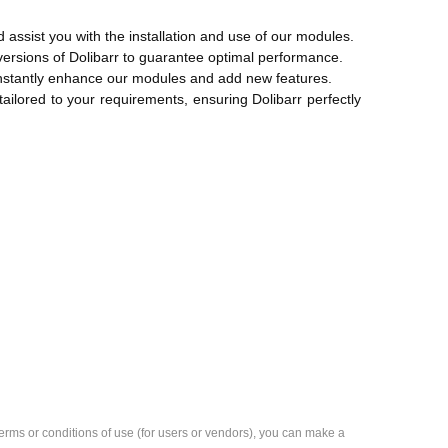
d assist you with the installation and use of our modules.
versions of Dolibarr to guarantee optimal performance.
onstantly enhance our modules and add new features.
ilored to your requirements, ensuring Dolibarr perfectly
e terms or conditions of use (for users or vendors), you can make a