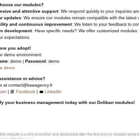
hoose our modules?
sive and attentive support
: We respond quickly to your inquiries an
ar updates
: We ensure our modules remain compatible with the latest 
ility and continuous improvement
: We listen to your feedback to c
m development
: Have specific needs? We offer customized modules ta
r expectations.
fore you adopt!
ur demo environment:
ame
: demo |
Password
: demo
he demo
assistance or advice?
us at contact@kawagency.fr
ram
| 📘
Facebook
| 💼
LinkedIn
ify your business management today with our Dolibarr modules!
k this module is a fork of another one (published after the first one) or violates som