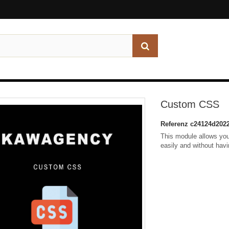
Custom CSS
Referenz
c24124d202
This module allows you
easily and without hav