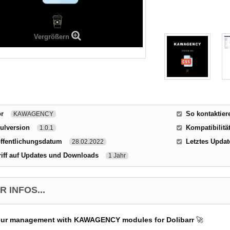
Vergrößern
or
So kontaktier
KAWAGENCY
ulversion
Kompatibilität
1.0.1
ffentlichungsdatum
Letztes Updat
28.02.2022
iff auf Updates und Downloads
1 Jahr
 INFOS...
our management with KAWAGENCY modules for Dolibarr
🚀