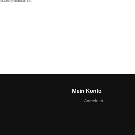
olistore@dolibarr.org
Mein Konto
Anmelden