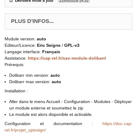
Dernière mise à jour
22/05/2026 14:32
PLUS D'INFOS...
Module version:
auto
Editeur/Licence:
Eric Seigne
/
GPL-v3
Langage interface:
Français
Assistance:
https://cap-rel.fr/sav-module-dolibarr/
Prérequis:
Dolibarr min version:
auto
Dolibarr max version:
auto
Installation :
Aller dans le menu Accueil - Configuration - Modules - Déployer
un module externe et soumettez le zip
Le module est alors disponible et activable.
Configuration et documentation :
https://doc.cap-
rel.fr/projet_uptosign/