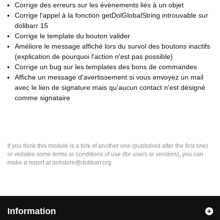
Corrige des erreurs sur les évènements liés à un objet
Corrige l'appel à la fonction getDolGlobalString introuvable sur
dolibarr 15
Corrige le template du bouton valider
Améliore le message affiché lors du survol des boutons inactifs
(explication de pourquoi l'action n'est pas possible)
Corrige un bug sur les templates des bons de commandes
Affiche un message d'avertissement si vous envoyez un mail
avec le lien de signature mais qu'aucun contact n'est désigné
comme signataire
If you think this module is a fork of another one (published after the first one)
or violates some terms or conditions of use (for users or vendors), you can
make a report at dolistore@dolibarr.org
Information