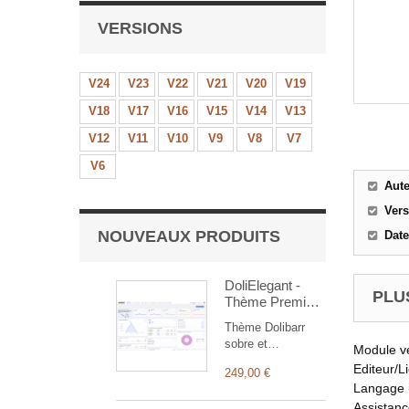
VERSIONS
V24
V23
V22
V21
V20
V19
V18
V17
V16
V15
V14
V13
V12
V11
V10
V9
V8
V7
V6
Aut
Ver
NOUVEAUX PRODUITS
Date
DoliElegant -
PLUS
Thème Premium
pour Dolibarr
Thème Dolibarr
ERP & CRM
sobre et
Module v
professionnel :
Editeur/L
249,00 €
interface discrète,
Langage 
structure claire,
Assistan