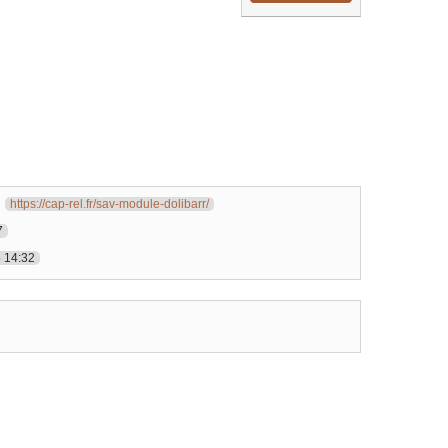
https://cap-rel.fr/sav-module-dolibarr/
7
 14:32