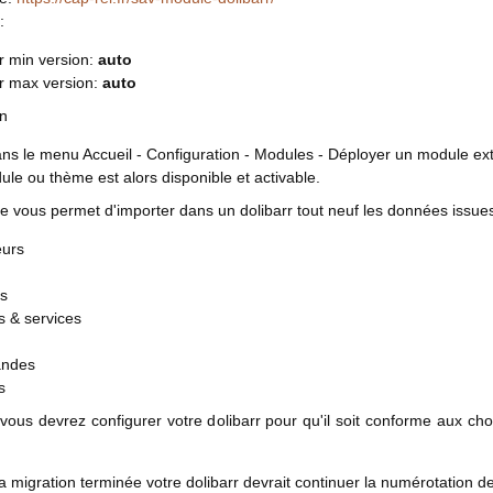
:
r min version:
auto
rr max version:
auto
on
ans le menu Accueil - Configuration - Modules - Déployer un module ext
le ou thème est alors disponible et activable.
 vous permet d'importer dans un dolibarr tout neuf les données issues
eurs
ts
s & services
ndes
s
 vous devrez configurer votre dolibarr pour qu'il soit conforme aux cho
la migration terminée votre dolibarr devrait continuer la numérotation d