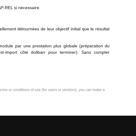
AP-REL si nécessaire.
ellement détournées de leur objectif initial que le résultat
odule par une prestation plus globale (préparation du
post-import côté dolibarr pour terminer). Sans compter
e terms or conditions of use (for users or vendors), you can make a