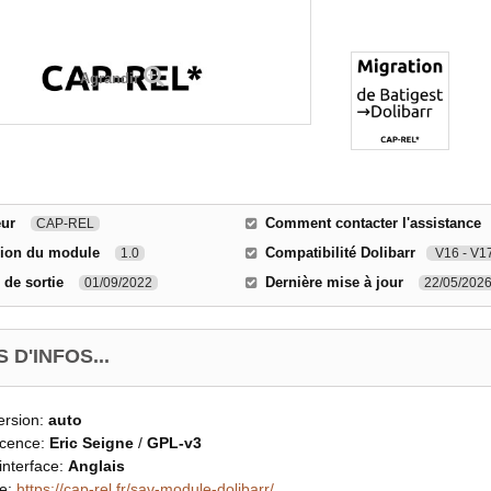
Agrandir
eur
Comment contacter l'assistance
CAP-REL
sion du module
Compatibilité Dolibarr
1.0
V16 - V1
 de sortie
Dernière mise à jour
01/09/2022
22/05/2026
 D'INFOS...
ersion:
auto
icence:
Eric Seigne
/
GPL-v3
interface:
Anglais
ce:
https://cap-rel.fr/sav-module-dolibarr/