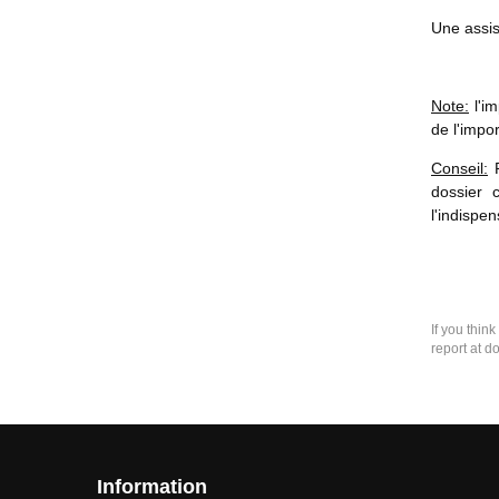
Une assis
Note:
l'im
de l'impor
Conseil:
F
dossier 
l'indispe
If you thin
report at d
Information