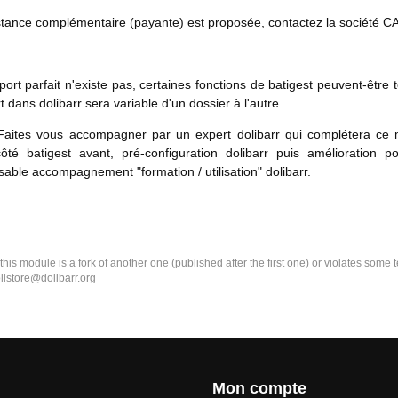
tance complémentaire (payante) est proposée, contactez la société C
port parfait n'existe pas, certaines fonctions de batigest peuvent-être t
t dans dolibarr sera variable d'un dossier à l'autre.
aites vous accompagner par un expert dolibarr qui complétera ce m
côté batigest avant, pré-configuration dolibarr puis amélioration 
nsable accompagnement "formation / utilisation" dolibarr.
k this module is a fork of another one (published after the first one) or violates som
olistore@dolibarr.org
Mon compte