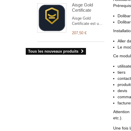
tableau de bord
Aisge Gold
graphique, menu
Prérequis
Certificate
vertical, modes
Dolibar
clair et sombre.
Aisge Gold
Doliba
Certificate est un
module Dolibarr
Installati
207,50 €
permettant de
générer des
Aller d
certificats produits
Le modu
en or (PDF) à partir
Tous les nouveaux produits
des factures
Ce module
clients. Il aide les
équipes à
utilisat
standardiser
tiers
l’édition des
contac
certificats et à
produit
accélérer la
devis
livraison
comma
documentaire.
facture
Attention
etc.).
Une fois 