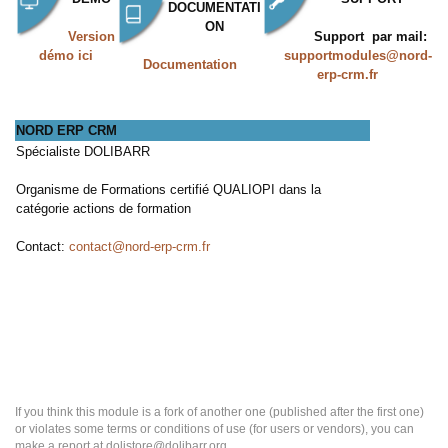
DOCUMENTATI
ON
Version
Support par mail:
démo ici
supportmodules@nord-
Documentation
erp-crm.fr
NORD ERP CRM
Spécialiste DOLIBARR
Organisme de Formations certifié QUALIOPI dans la
catégorie actions de formation
Contact:
contact@nord-erp-crm.fr
If you think this module is a fork of another one (published after the first one)
or violates some terms or conditions of use (for users or vendors), you can
make a report at dolistore@dolibarr.org