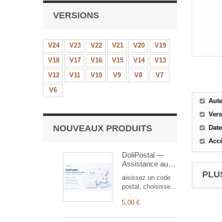
VERSIONS
V24
V23
V22
V21
V20
V19
V18
V17
V16
V15
V14
V13
V12
V11
V10
V9
V8
V7
V6
Aut
Ver
NOUVEAUX PRODUITS
Date
Accè
DoliPostal —
Assistance aux
codes postaux
PLUS
aisissez un code
français
postal, choisissez
la commune et
5,00 €
laissez DoliPostal
renseigner