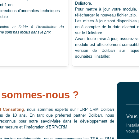
Dolistore.
nt 1 an
Pour mettre à jour votre module,
orrections d'anomalies techniques
télécharger le nouveau fichier .zip.
dule
Les mises à jour sont disponibles
an à compter de la date d’achat 
ation et l’aide à l’installation du
e sont pas inclus dans le prix.
sur le Dolistore.
Avant toute mise à jour, assurez-v
module est officiellement compatib
version de Dolibarr sur laque
souhaitez l’installer.
 sommes-nous ?
 Consulting
, nous sommes experts sur l’ERP CRM Dolibarr
us de 10 ans. En tant que preferred partner Dolibarr, nous
Vous 
econnus pour notre savoir-faire dans le développement de
Install
ur mesure et l’intégration d’ERP/CRM.
vous ai
ne équipe expérimentée, nous accompagnons les TPE et PME