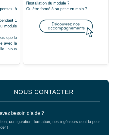
l’installation du module ?
 pensez à
Ou être formé à sa prise en main ?
 pendant 1
du module
ous que le
le avec la
lle vous
NOUS CONTACTER
avez besoin d’aide ?
ation, configuration, formation, nos ingénieurs sont là pour
der !