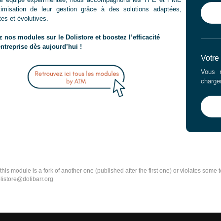
timisation de leur gestion grâce à des solutions adaptées,
es et évolutives.
 nos modules sur le Dolistore et boostez l’efficacité
entreprise dès aujourd’hui !
Votre
Vous r
charge
k this module is a fork of another one (published after the first one) or violates som
olistore@dolibarr.org