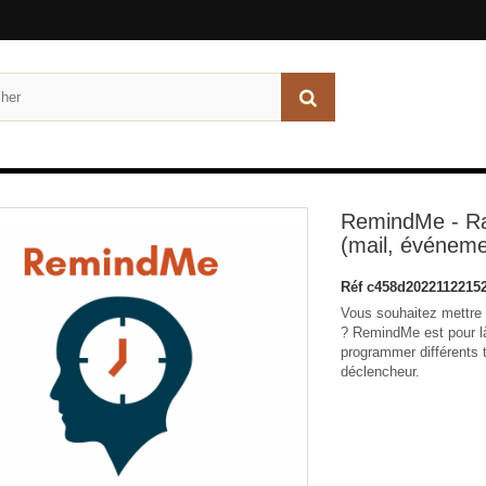
RemindMe - Ra
(mail, événemen
Réf
c458d2022112215
Vous souhaitez mettre
? RemindMe est pour là
programmer différents 
déclencheur.