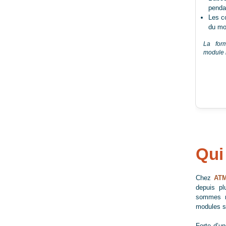
penda
Les c
du mo
La form
module n
Qui
Chez
ATM
depuis pl
sommes r
modules s
Forte d’u