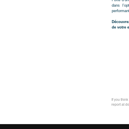
dans l’op
performant
Découvrez
de votre 
If you thin
report at d