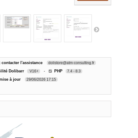
contacter l'assistance
dolistore@atm-consulting.fr
lité Dolibarr
-
PHP
V16+
7.4 - 8.3
mise à jour
29/06/2026 17:15