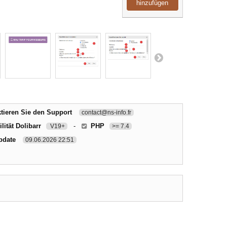
hinzufügen
tieren Sie den Support
contact@ns-info.fr
lität Dolibarr
-
PHP
V19+
>= 7.4
pdate
09.06.2026 22:51