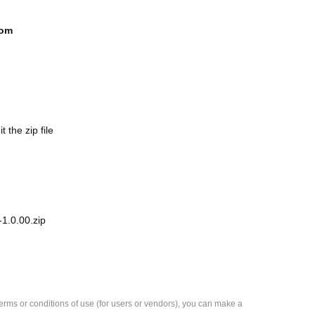
com
the zip file
1.0.00.zip
e terms or conditions of use (for users or vendors), you can make a