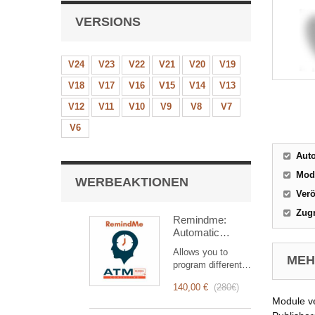
VERSIONS
V24
V23
V22
V21
V20
V19
V18
V17
V16
V15
V14
V13
V12
V11
V10
V9
V8
V7
V6
Aut
Mod
WERBEAKTIONEN
Verö
Zugr
Remindme:
Automatic
reminder (email,
Allows you to
event,
MEHR
program different
notification)
types of reminders
140,00 €
(
280€
)
based on a trigger.
Module v
RemindMe is here