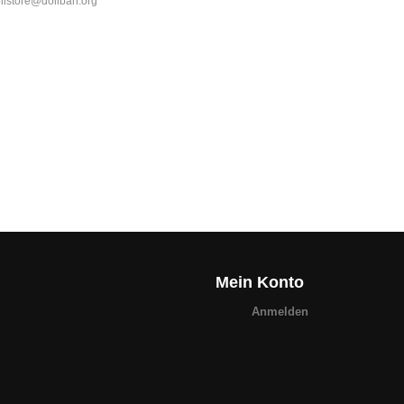
olistore@dolibarr.org
Mein Konto
Anmelden