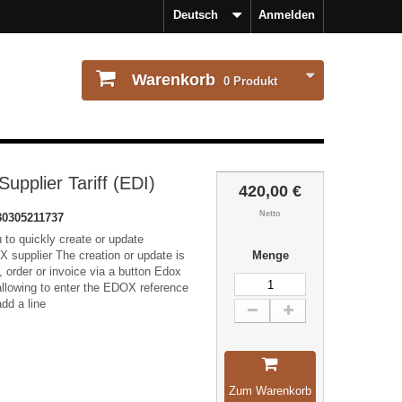
Deutsch
Anmelden
Warenkorb
0
Produkt
pplier Tariff (EDI)
420,00 €
Netto
30305211737
 to quickly create or update
 supplier The creation or update is
Menge
 order or invoice via a button Edox
llowing to enter the EDOX reference
add a line
Zum Warenkorb