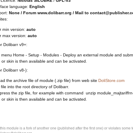
/Licence:
Nicolas SILOBRE
/
GPL-v3
rface language:
English
port:
None / Forum www.dolibarr.org / Mail to contact@publisher.
ites:
r min version:
auto
rr max version:
auto
or Dolibarr v9+:
 menu Home - Setup - Modules - Deploy an external module and submit 
or skin is then available and can be activated.
or Dolibarr v8-):
d the archive file of module (.zip file) from web site
DoliStore.com
file into the root directory of Dolibarr.
ress the zip file, for example with command unzip module_majtariffrn-
or skin is then available and can be activated.
k this module is a fork of another one (published after the first one) or violates som