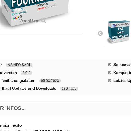
Vergrößern
or
So kontak
NSINFO SARL
ulversion
Kompatibi
3.0.2
ffentlichungsdatum
Letztes U
05.03.2023
iff auf Updates und Downloads
180 Tage
 INFOS...
ersion:
auto