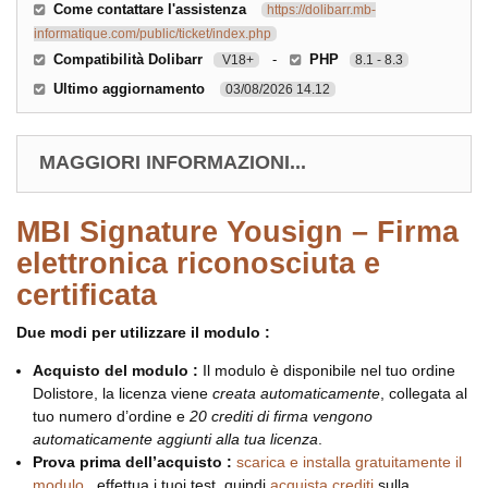
Come contattare l'assistenza
https://dolibarr.mb-
informatique.com/public/ticket/index.php
Compatibilità Dolibarr
-
PHP
V18+
8.1 - 8.3
Ultimo aggiornamento
03/08/2026 14.12
MAGGIORI INFORMAZIONI...
MBI Signature Yousign – Firma
elettronica riconosciuta e
certificata
Due modi per utilizzare il modulo :
Acquisto del modulo :
Il modulo è disponibile nel tuo ordine
Dolistore, la licenza viene
creata automaticamente
, collegata al
tuo numero d’ordine e
20 crediti di firma vengono
automaticamente aggiunti alla tua licenza
.
Prova prima dell’acquisto :
scarica e installa gratuitamente il
modulo
, effettua i tuoi test, quindi
acquista crediti
sulla