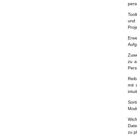
pers
Tool
und 
Proj
Erwe
Aufg
Zuwe
zu a
Per
Reib
mit 
intu
Sort
Modu
Wich
Date
zu p