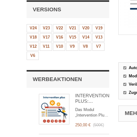
VERSIONS
V24
V23
V22
V21
V20
V19
V18
V17
V16
V15
V14
V13
V12
V11
V10
V9
V8
V7
V6
Aut
Mod
WERBEAKTIONEN
Verö
Zugr
INTERVENTION
PLUS:
Komplettes
Das Modul
Management
MEHR
„Intervention Plus“
von
ist ein
Interventionen
250,00 €
(
500€
)
revolutionäres
Tool, das das