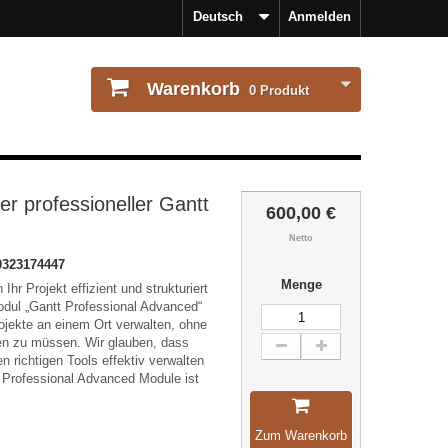
Deutsch
Anmelden
Warenkorb
0
Produkt
er professioneller Gantt
600,00 €
Netto
0323174447
Menge
Ihr Projekt effizient und strukturiert
odul „Gantt Professional Advanced“
rojekte an einem Ort verwalten, ohne
en zu müssen. Wir glauben, dass
en richtigen Tools effektiv verwalten
 Professional Advanced Module ist
Zum Warenkorb