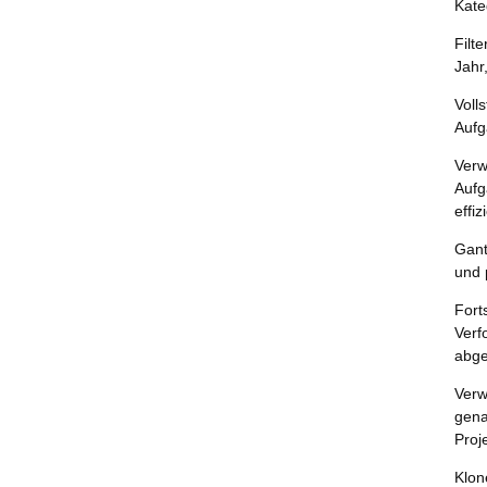
Kate
Filt
Jahr
Voll
Aufg
Verw
Auf
effiz
Gant
und 
Fort
Ver
abge
Verw
gen
Proj
Klon