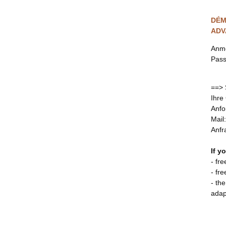
DÉM
ADV
Anm
Pass
==> 
Ihre
Anfo
Mail
Anfr
If y
- fr
- fr
- the
adap