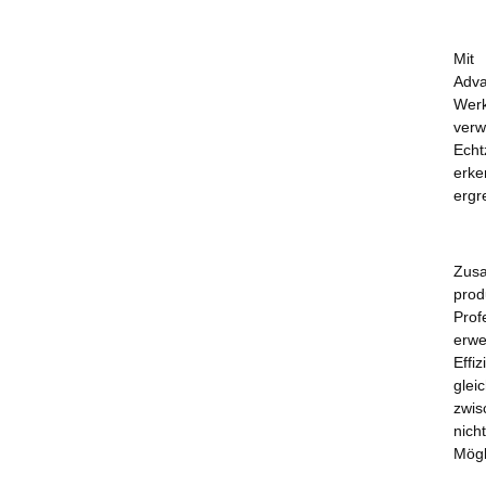
Mit 
Adv
Werk
verw
Echt
erk
ergr
Zusa
pro
Prof
erwe
Effi
gle
zwis
nich
Mögl