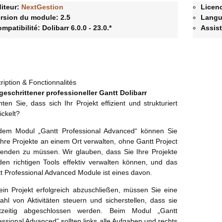
iteur:
NextGestion
Licenc
rsion du module:
2.5
Langu
mpatibilité:
Dolibarr 6.0.0 - 23.0.*
Assis
ription & Fonctionnalités
geschrittener professioneller Gantt Dolibarr
ten Sie, dass sich Ihr Projekt effizient und strukturiert
ickelt?
dem Modul „Gantt Professional Advanced“ können Sie
 Ihre Projekte an einem Ort verwalten, ohne Gantt Project
enden zu müssen. Wir glauben, dass Sie Ihre Projekte
den richtigen Tools effektiv verwalten können, und das
t Professional Advanced Module ist eines davon.
in Projekt erfolgreich abzuschließen, müssen Sie eine
zahl von Aktivitäten steuern und sicherstellen, dass sie
htzeitig abgeschlossen werden. Beim Modul „Gantt
essional Advanced“ sollten links alle Aufgaben und rechts