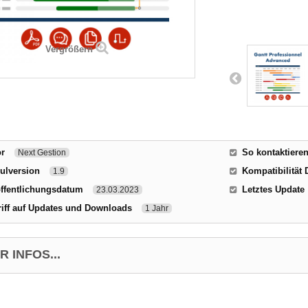
Vergrößern
or
So kontaktiere
Next Gestion
ulversion
Kompatibilität 
1.9
ffentlichungsdatum
Letztes Update
23.03.2023
iff auf Updates und Downloads
1 Jahr
 INFOS...