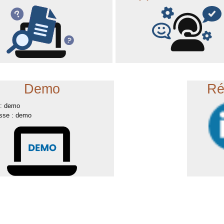
Demo
Ré
t : demo
sse : demo