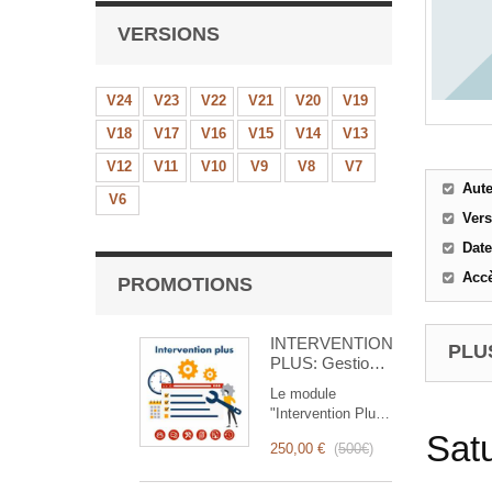
VERSIONS
V24
V23
V22
V21
V20
V19
V18
V17
V16
V15
V14
V13
V12
V11
V10
V9
V8
V7
Aut
V6
Ver
Date
Accè
PROMOTIONS
INTERVENTION
PLUS
PLUS: Gestion
Complète des
Le module
Interventions
"Intervention Plus"
est un outil
Sat
250,00 €
(
500€
)
révolutionnaire qui
simplifie et