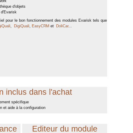
work
thèque d'objets
 d'Evarisk
tiel pour le bon fonctionnement des modules Evarisk tels que
giQuali
,
DigiQuali
,
EasyCRM
et
DoliCar
...
 inclus dans l'achat
ement spécifique
on et aide à la configuration
tance
Editeur du module