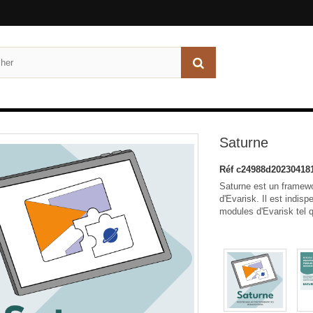
Saturne
Réf
c24988d20230418
Saturne est un framework
d'Evarisk. Il est indi
modules d'Evarisk tel q