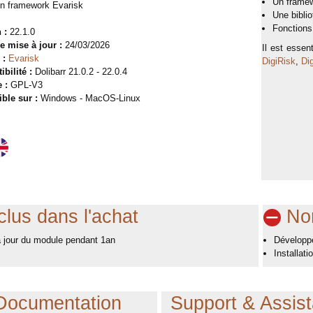
Un frame
un framework Evarisk
Une biblio
Fonctions
 :
22.1.0
e mise à jour :
24/03/2026
Il est essen
 :
Evarisk
DigiRisk
,
Di
bilité :
Dolibarr 21.0.2 - 22.0.4
 :
GPL-V3
ible sur :
Windows - MacOS-Linux
clus dans l'achat
Non
 jour du module pendant 1an
Développ
Installati
Documentation
Support & Assis