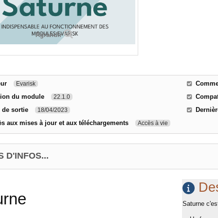
Agrandir
eur
Comment
Evarisk
sion du module
Compati
22.1.0
 de sortie
Dernièr
18/04/2023
s aux mises à jour et aux téléchargements
Accès à vie
 D'INFOS...
Des
urne
Saturne c'est