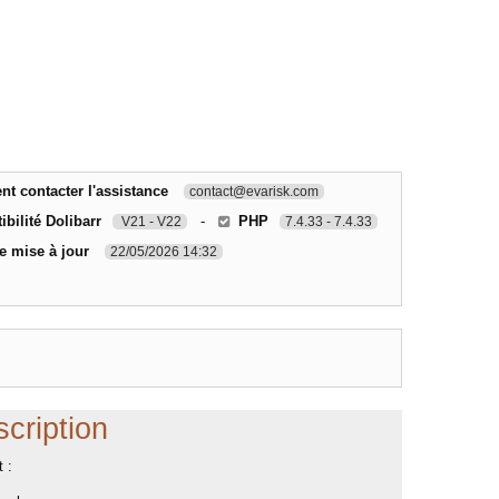
 contacter l'assistance
contact@evarisk.com
bilité Dolibarr
-
PHP
V21 - V22
7.4.33 - 7.4.33
e mise à jour
22/05/2026 14:32
cription
 :