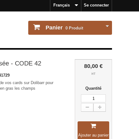
Français
Se connecter
Panier
0
Produit
isée - CODE 42
80,00 €
HT
41729
de vos cards sur Dolibarr pour
 en gras les champs
Quantité
Ajouter au panier