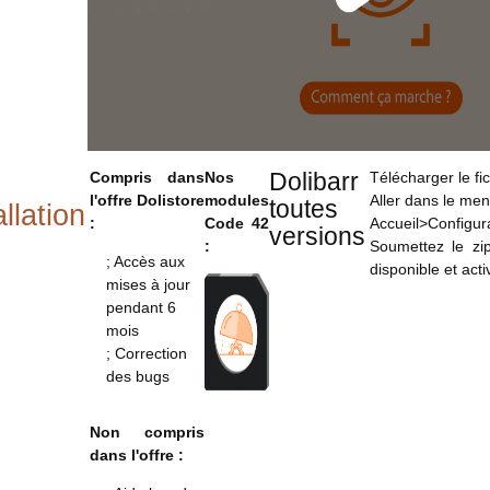
Dolibarr
Compris dans
Nos
Télécharger le fi
l'offre Dolistore
modules
Aller dans le men
toutes
llation
:
Code 42
Accueil>Configu
versions
:
Soumettez le zi
; Accès aux
disponible et acti
mises à jour
pendant 6
mois
; Correction
des bugs
Non compris
dans l'offre :