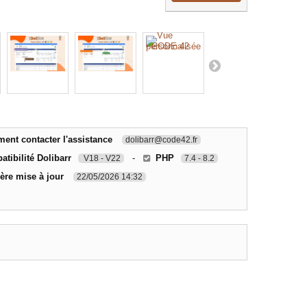
nt contacter l'assistance
dolibarr@code42.fr
tibilité Dolibarr
-
PHP
V18 - V22
7.4 - 8.2
ère mise à jour
22/05/2026 14:32