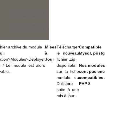
chier archive du module
Mises
Télécharger
Compatible
u :
à
le nouveau
Mysql, postgresql
ration>Modules>Déployer
Jour
fichier .zip
p / Le module est alors
disponible
Nos modules ne
vable.
sur la fiche
sont pas encore
module du
compatibles avec
Dolistore
PHP 8
suite à une
mis à jour.