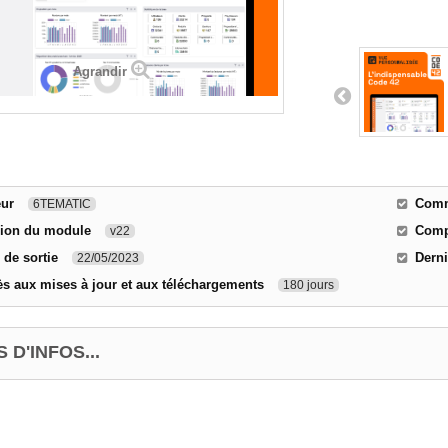
Agrandir
eur
Comme
6TEMATIC
sion du module
Compa
v22
 de sortie
Derni
22/05/2023
s aux mises à jour et aux téléchargements
180 jours
 D'INFOS...