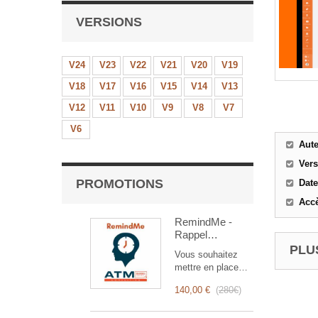
VERSIONS
V24
V23
V22
V21
V20
V19
V18
V17
V16
V15
V14
V13
V12
V11
V10
V9
V8
V7
V6
Aut
Ver
PROMOTIONS
Date
Accè
RemindMe -
Rappel
automatique
PLUS
Vous souhaitez
(mail,
mettre en place
événement,
des rappels
notification)
140,00 €
(
280€
)
automatiques ?
RemindMe est