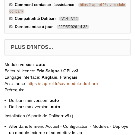
Comment contacter l'assistance
https://cap-rel.fr/sav-module-
dolibarr/
Compatibilité Dolibarr
V14 - V22
Dernière mise à jour
22/05/2026 14:32
PLUS D'INFOS...
Module version:
auto
Editeur/Licence:
Eric Seigne
/
GPL-v3
Langage interface:
Anglais, Français
Assistance:
https://cap-rel.fr/sav-module-dolibarr/
Prérequis:
Dolibarr min version:
auto
Dolibarr max version:
auto
Installation (A partir de Dolibarr v9+)
Aller dans le menu Accueil - Configuration - Modules - Déployer
un module externe et soumettez le zip