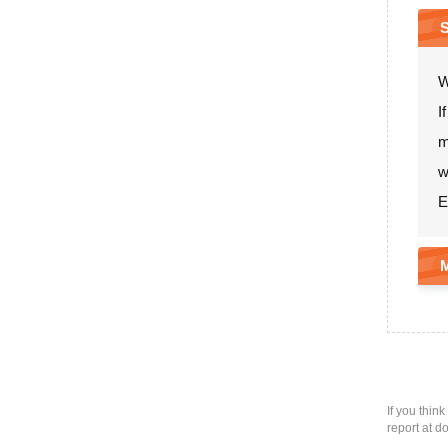
W
I
m
w
E
M
If you thin
report at d