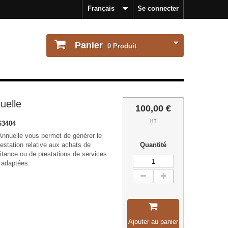
Français
Se connecter
Panier
0
Produit
uelle
100,00 €
HT
63404
Annuelle vous permet de générer le
testation relative aux achats de
Quantité
aitance ou de prestations de services
 adaptées.
Ajouter au panier