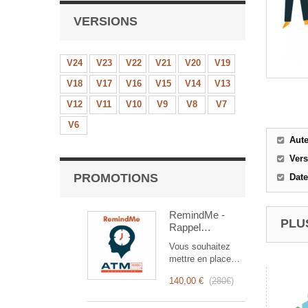
VERSIONS
V24
V23
V22
V21
V20
V19
V18
V17
V16
V15
V14
V13
V12
V11
V10
V9
V8
V7
V6
Aut
Ver
PROMOTIONS
Date
RemindMe -
PLUS
Rappel
automatique
Vous souhaitez
(mail,
mettre en place
événement,
des rappels
notification)
140,00 €
(
280€
)
automatiques ?
RemindMe est