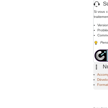
Su
réductions
spécifiques
Si vous 
traiteme
Versio
Problèm
Commen
Pens
No
Accomp
Dévelo
Format