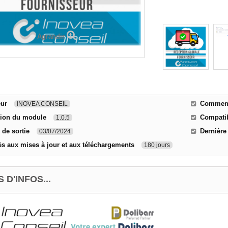
Agrandir
eur
Comment 
INOVEA CONSEIL
sion du module
Compatib
1.0.5
 de sortie
Dernière
03/07/2024
s aux mises à jour et aux téléchargements
180 jours
 D'INFOS...