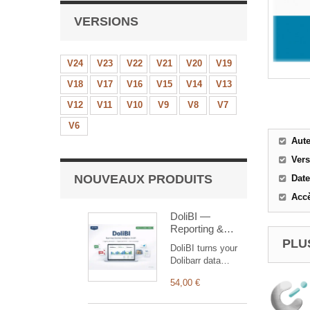
VERSIONS
V24
V23
V22
V21
V20
V19
V18
V17
V16
V15
V14
V13
V12
V11
V10
V9
V8
V7
V6
Aut
Ver
NOUVEAUX PRODUITS
Date
Accè
DoliBI —
Reporting &
Business
PLUS
DoliBI turns your
Intelligence
Dolibarr data
(invoices,
54,00 €
payments, stock,
bank) into 9 ready-