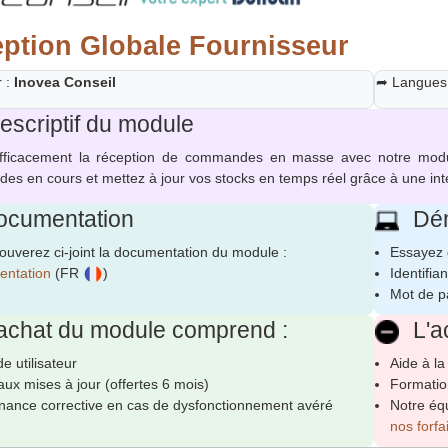
ption Globale Fournisseur
r :
Inovea Conseil
➦ Langues
scriptif du module
fficacement la réception de commandes en masse avec notre module 
s en cours et mettez à jour vos stocks en temps réel grâce à une inter
cumentation
Dém
ouverez ci-joint la documentation du module :
Essayez 
ntation
(FR
)
Identifian
Mot de p
achat du module comprend :
L'a
e utilisateur
Aide à la
ux mises à jour (offertes 6 mois)
Formation
nance corrective en cas de dysfonctionnement avéré
Notre éq
nos forfa