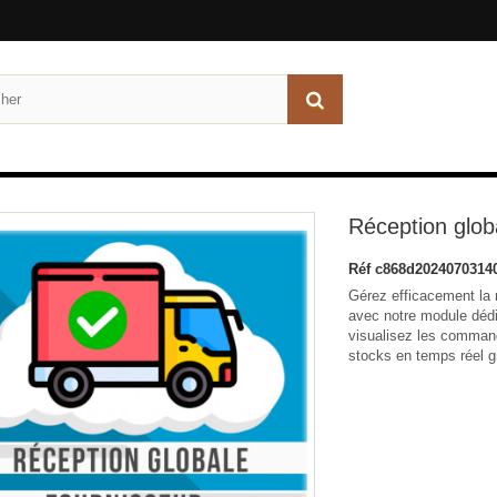
Réception glob
Réf
c868d2024070314
Gérez efficacement l
avec notre module dédi
visualisez les command
stocks en temps réel gr