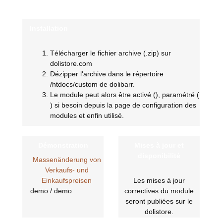
Installation
Télécharger le fichier archive (.zip) sur
dolistore.com
Dézipper l'archive dans le répertoire
/htdocs/custom de dolibarr.
Le module peut alors être activé (
), paramétré (
) si besoin depuis la page de configuration des
modules et enfin utilisé.
Démonstration
Mises à jour et
disponibilité
Massenänderung von
Verkaufs- und
Einkaufspreisen
Les mises à jour
demo / demo
correctives du module
seront publiées sur le
dolistore.