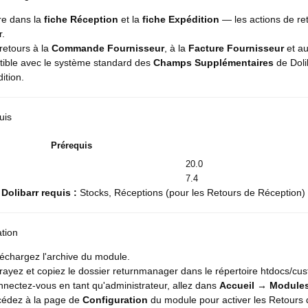
re dans la
fiche Réception
et la
fiche Expédition
— les actions de re
r.
 retours à la
Commande Fournisseur
, à la
Facture Fournisseur
et au
ible avec le système standard des
Champs Supplémentaires
de Doli
ition.
uis
Prérequis
20.0
7.4
Dolibarr requis :
Stocks, Réceptions (pour les Retours de Réception) /
ation
échargez l'archive du module.
rayez et copiez le dossier returnmanager dans le répertoire htdocs/custo
nectez-vous en tant qu'administrateur, allez dans
Accueil → Modules
cédez à la page de
Configuration
du module pour activer les Retours d