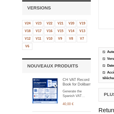
VERSIONS
V24
V23
V22
V21
V20
V19
V18
V17
V16
V15
V14
V13
V12
V11
V10
V9
V8
V7
V6
Aut
Ver
NOUVEAUX PRODUITS
Date
Accè
téléch
CH VAT Record
Book for Dolibarr
Generate the
PLUS
Spanish VAT
Record Books
40,00 €
(issued, received
Retur
and investment-