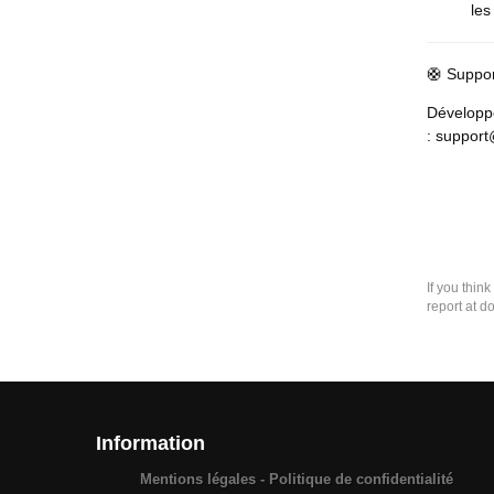
les
🛟 Suppo
Dévelop
: support
If you thin
report at d
Information
Mentions légales - Politique de confidentialité