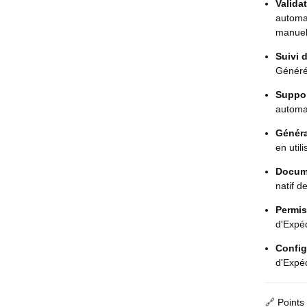
Valida
automa
manuel
Suivi 
Généré
Suppor
automat
Génér
en util
Docum
natif d
Permis
d'Expéd
Config
d'Expéd
🔗 Points 