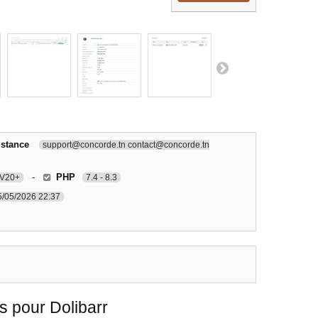
istance
support@concorde.tn contact@concorde.tn
-
PHP
V20+
7.4 - 8.3
5/05/2026 22:37
 pour Dolibarr