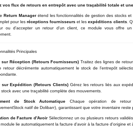
z vos flux de retours en entrepôt avec une traçabilité totale et un
le
Return Manager
étend les fonctionnalités de gestion des stocks et
mplet pour les
réceptions fournisseurs
et les
expéditions clients
. Q
eur ou d'accepter un retour d'un client, ce module vous offre u
ement.
nnalités Principales
 sur Réception (Retours Fournisseurs)
Traitez des lignes de retour
 retour décrémente automatiquement le stock de l'entrepôt sélectio
pondante.
 sur Expédition (Retours Clients)
Gérez les retours liés aux expédi
e stock avec une traçabilité complète des mouvements.
ment de Stock Automatique
Chaque opération de retour 
ementStock natif de Dolibarr), garantissant que votre inventaire reste 
tion de Facture d'Avoir
Sélectionnez un ou plusieurs retours validé
e module lie automatiquement la facture d'avoir à la facture d'origine e