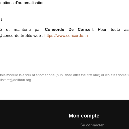
 options d'automatisation.
rt
pé et maintenu par
Concorde De Conseil
. Pour toute as
@concorde.tn Site web :
https://www.concorde.tn
k this module is a fork of another one (published after the first one) or violates som
olistore@dolibarr.org
Mon compte
Se connecter