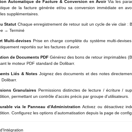
tion Automatique de Facture & Conversion en Avoir
Via les para
tique de la facture générée et/ou sa conversion immédiate en avoi
les supplémentaires.
du Statut
Chaque enregistrement de retour suit un cycle de vie clair :
e → Terminé
t Multi-devises
Prise en charge complète du système multi-devises 
iquement reportés sur les factures d'avoir.
ation de Documents PDF
Générez des bons de retour imprimables (Bo
isant le moteur PDF standard de Dolibarr.
ents Liés & Notes
Joignez des documents et des notes directement
e Dolibarr.
sions Granulaires
Permissions distinctes de lecture / écriture / s
ition, permettant un contrôle d'accès précis par groupe d'utilisateurs.
urable via le Panneau d'Administration
Activez ou désactivez in
ition. Configurez les options d'automatisation depuis la page de confi
d'Intégration