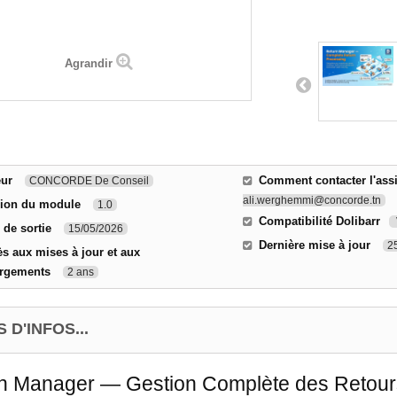
Agrandir
eur
Comment contacter l'ass
CONCORDE De Conseil
ali.werghemmi@concorde.tn
sion du module
1.0
Compatibilité Dolibarr
 de sortie
15/05/2026
Dernière mise à jour
2
s aux mises à jour et aux
argements
2 ans
 D'INFOS...
n Manager — Gestion Complète des Retours