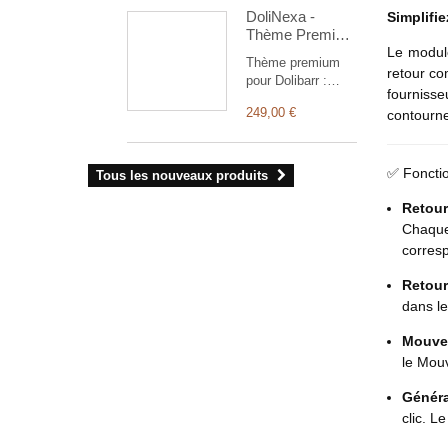
goods invoices) for
DoliNexa -
Simplifie
AEAT from
Thème Premium
Dolibarrbilling.
pour Dolibarr
Le modu
Thème premium
ERP & CRM
retour co
pour Dolibarr :
fourniss
menu vertical
249,00 €
contourn
rétractable, tableau
de bord repensé
avec graphiques et
widgets, modes
✅ Fonctio
Tous les nouveaux produits
clair et sombre,
affichage
Retour
responsive.
Chaque
corres
Retour
dans l
Mouve
le Mouv
Généra
clic. L