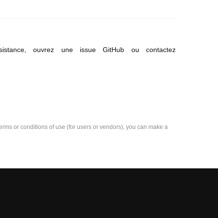
sistance, ouvrez une issue GitHub ou contactez
e terms or conditions of use (for users or vendors), you can make a