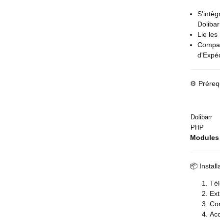
S'intèg
Dolibar
Lie les
Compat
d'Expéd
⚙️ Préreq
Dolibarr
PHP
Modules 
📦 Install
Tél
Ext
Con
Ac