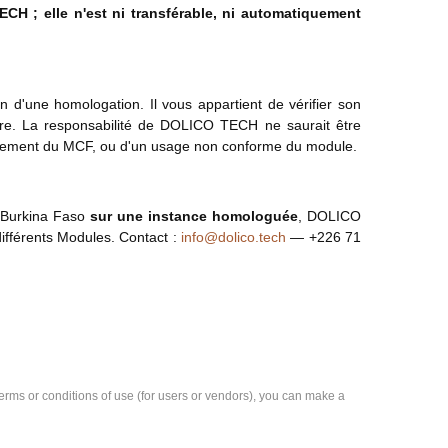
CH ; elle n'est ni transférable, ni automatiquement
on d'une homologation. Il vous appartient de vérifier son
aire. La responsabilité de DOLICO TECH ne saurait être
ionnement du MCF, ou d'un usage non conforme du module.
au Burkina Faso
sur une instance homologuée
, DOLICO
fférents Modules. Contact :
info@dolico.tech
— +226 71
e terms or conditions of use (for users or vendors), you can make a