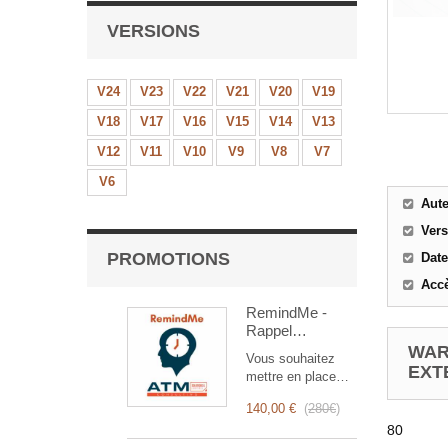
VERSIONS
V24
V23
V22
V21
V20
V19
V18
V17
V16
V15
V14
V13
V12
V11
V10
V9
V8
V7
V6
Aut
Ver
PROMOTIONS
Date
Accè
RemindMe -
Rappel
automatique
WAR
Vous souhaitez
(mail,
EXT
mettre en place
événement,
des rappels
notification)
140,00 €
(
280€
)
automatiques ?
80
RemindMe est