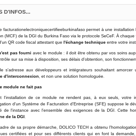
 D'INFOS...
 facturationelectroniquecertifieeburkinafaso permet à une installati
on (MCF) de la DGI du Burkina Faso via le protocole SeCeF. À chaque fac
d'un QR code fiscal attestant que
l'échange technique
entre votre inst
n'est pas fourni
avec le module : il doit être obtenu par vos soins 
trôle sur sa mise à disposition, ses délais d'obtention, son fonctionne
e s'adresse aux développeurs et intégrateurs souhaitant amorcer 
e d'interconnexion
, et non une solution homologuée.
e module ne fait pas
et l'installation de ce module ne rendent pas, à eux seuls, votre
gation d'un Système de Facturation d'Entreprise (SFE) suppose le d
té de l'instance avec l'ensemble des exigences de la DGI. Cette h
ne de la DGI
.
adre de sa propre démarche, DOLICO TECH a obtenu l'homologation de 
iques certifiées et pour ses différents clients qui en font la dem