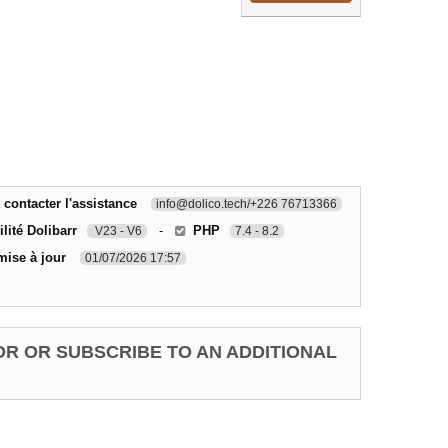
ontacter l'assistance
info@dolico.tech/+226 76713366
lité Dolibarr
-
PHP
V23 - V6
7.4 - 8.2
mise à jour
01/07/2026 17:57
OR OR SUBSCRIBE TO AN ADDITIONAL