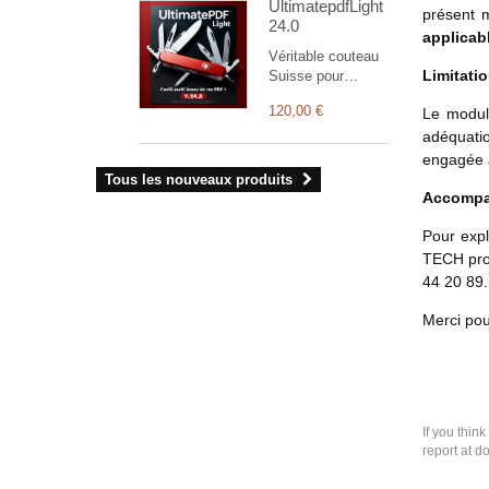
UltimatepdfLight
les champs natifs
présent 
24.0
de Dolibarr.
applicabl
Véritable couteau
Limitati
Suisse pour
personnaliser vos
120,00 €
Le module
documents (la
version light ne
adéquati
prend en charge
engagée à
que les
Tous les nouveaux produits
commandes,
Accomp
factures et
propales).
Pour expl
L'administration du
TECH pro
module vous
44 20 89.
permet de gérer
votre charte
Merci pou
graphique
personnelle ainsi
que de nombreux
paramétrages.
If you thin
report at d