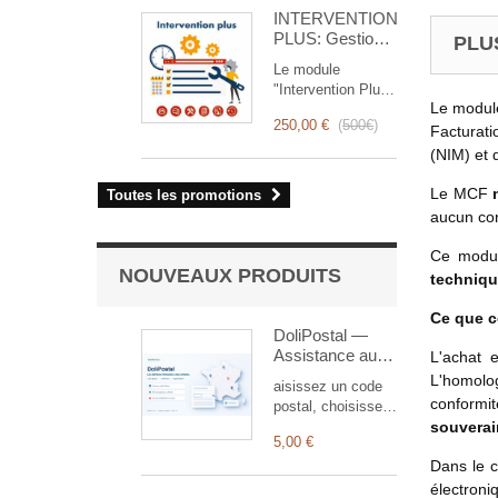
pour là pour vous !
INTERVENTION
Il permet de
PLUS: Gestion
programmer
PLUS
Complète des
différents types de
Le module
Interventions
rappels en fonction
"Intervention Plus"
d'un déclencheur.
Le module
est un outil
250,00 €
(
500€
)
révolutionnaire qui
Facturati
simplifie et
(NIM) et 
optimise la gestion
des interventions,
Le MCF
Toutes les promotions
de la planification
aucun con
à la facturation.
Conçu pour les
Ce modul
équipes
NOUVEAUX PRODUITS
techniqu
commerciales et
techniques, il offre
Ce que c
une suite complète
DoliPostal —
de fonctionnalités
Assistance aux
L'achat 
pour assurer un
codes postaux
L'homolo
aisissez un code
suivi transparent et
français
conformi
postal, choisissez
efficace de chaque
la commune et
souverai
intervention.
5,00 €
laissez DoliPostal
Dans le c
renseigner
automatiquement
électron