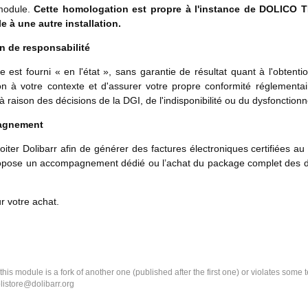
module.
Cette homologation est propre à l'instance de DOLICO TE
e à une autre installation.
on de responsabilité
 est fourni « en l'état », sans garantie de résultat quant à l'obtenti
on à votre contexte et d'assurer votre propre conformité réglement
 raison des décisions de la DGI, de l'indisponibilité ou du dysfonct
agnement
oiter Dolibarr afin de générer des factures électroniques certifiées 
pose un accompagnement dédié ou l’achat du package complet des di
r votre achat.
k this module is a fork of another one (published after the first one) or violates som
olistore@dolibarr.org