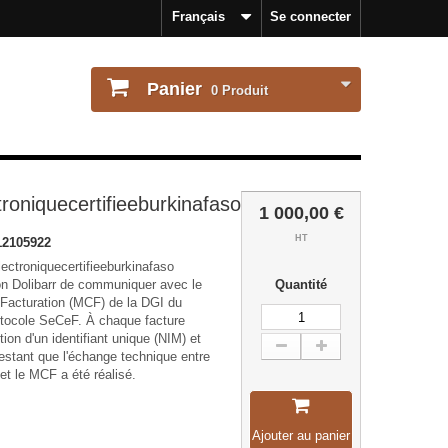
Français
Se connecter
Panier
0
Produit
troniquecertifieeburkinafaso
1 000,00 €
HT
2105922
ectroniquecertifieeburkinafaso
ion Dolibarr de communiquer avec le
Quantité
Facturation (MCF) de la DGI du
otocole SeCeF. À chaque facture
tion d'un identifiant unique (NIM) et
testant que l'échange technique entre
 et le MCF a été réalisé.
Ajouter au panier