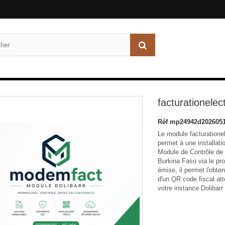
facturationelec
Réf
mp24942d2026051
Le module facturationel
permet à une installat
Module de Contrôle de 
Burkina Faso via le pr
émise, il permet l'obten
d'un QR code fiscal at
votre instance Dolibarr