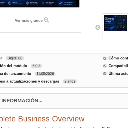
Ver más grande
or
Cómo conta
Digital 06
sión del módulo
Compatibil
5.0.3
ha de lanzamiento
Última act
11/05/2026
so a actualizaciones y descargas
2 años
 INFORMACIÓN...
lete Business Overview