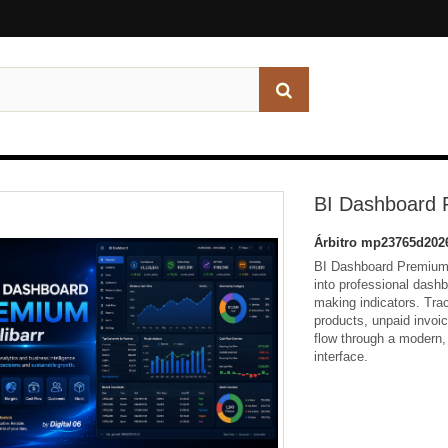
BI Dashboard
Árbitro
mp23765d2026
BI Dashboard Premium f
into professional dashb
making indicators. Tra
products, unpaid invoi
flow through a modern, 
interface.