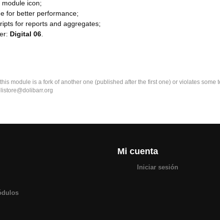
 module icon;
e for better performance;
ripts for reports and aggregates;
her:
Digital 06
.
k this module is a fork of another one (published after the first one) or violates som
olistore@dolibarr.org
Mi cuenta
Iniciar sesión
ódulos