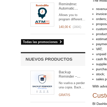
optimiza la gestión
The modul
Remindme:
de las
Automatic
intervenciones,
revenu
reminder (email,
desde la
invoice
Allows you to
event,
planificación hasta
orders;
program different
notification)
la facturación.
types of reminders
propos
Diseñado para
140,00 €
(
280€
)
based on a trigger.
custom
equipos técnicos y
RemindMe is here
product
comerciales,
for you!
ofrece un conjunto
estima
Todas las promociones
completo de
paymen
funciones para
VAT;
garantizar un
unpaid 
seguimiento
NUEVOS PRODUCTOS
cash fl
transparente y
supplie
eficiente de cada
intervención.
purcha
Backup
stock;
Reminder –
sales 
alerta de copia
No vuelva a perder
atrasada para
With adva
una copia. Backup
Dolibarr (gratis)
Reminder avisa a
Cust
GRATIS
los
administradores
BI Dashbo
con una campana