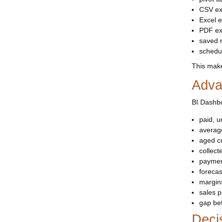
CSV ex
Excel e
PDF ex
saved r
schedul
This make
Adva
BI Dashbo
paid, u
averag
aged c
collect
paymen
forecas
margins
sales 
gap bet
Deci