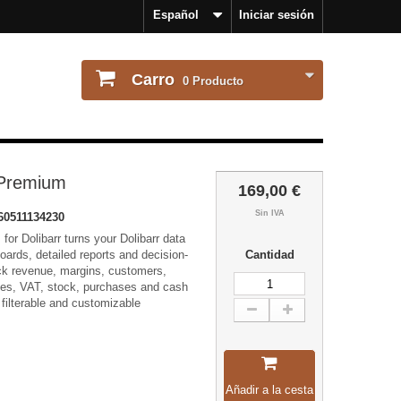
Español
Iniciar sesión
Carro
0
Producto
 Premium
169,00 €
Sin IVA
0511134230
or Dolibarr turns your Dolibarr data
oards, detailed reports and decision-
Cantidad
ck revenue, margins, customers,
ces, VAT, stock, purchases and cash
filterable and customizable
Añadir a la cesta