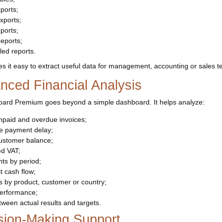
ports;
xports;
ports;
eports;
ed reports.
s it easy to extract useful data for management, accounting or sales 
nced Financial Analysis
ard Premium goes beyond a simple dashboard. It helps analyze:
npaid and overdue invoices;
e payment delay;
ustomer balance;
ed VAT;
ts by period;
t cash flow;
 by product, customer or country;
performance;
ween actual results and targets.
sion-Making Support