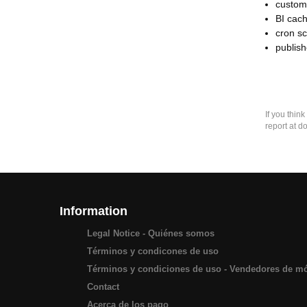
custom
BI cach
cron sc
publis
If you thin
report at d
Information
Legal Notice - Quiénes somos
Términos y condicones de uso
Términos y condiciones de uso - Vendedores de m
Contact
Acerca de los pago