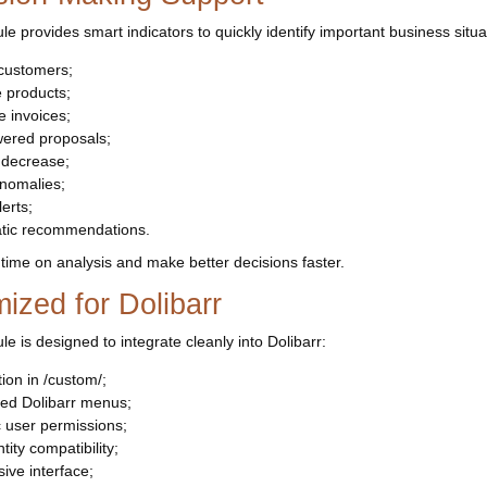
e provides smart indicators to quickly identify important business situa
 customers;
e products;
 invoices;
ered proposals;
y decrease;
anomalies;
lerts;
tic recommendations.
time on analysis and make better decisions faster.
ized for Dolibarr
e is designed to integrate cleanly into Dolibarr:
ation in /custom/;
ted Dolibarr menus;
c user permissions;
tity compatibility;
ive interface;