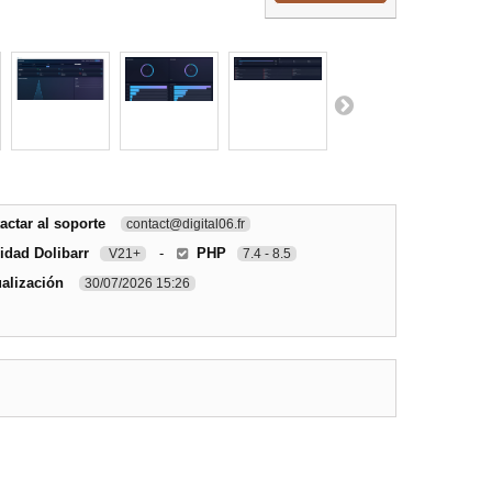
ctar al soporte
contact@digital06.fr
idad Dolibarr
-
PHP
V21+
7.4 - 8.5
ualización
30/07/2026 15:26