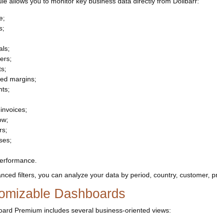
e allows you to monitor key business data directly from Dolibarr:
e;
s;
als;
ers;
s;
ted margins;
ts;
invoices;
ow;
rs;
ses;
performance.
nced filters, you can analyze your data by period, country, customer, pr
omizable Dashboards
ard Premium includes several business-oriented views: