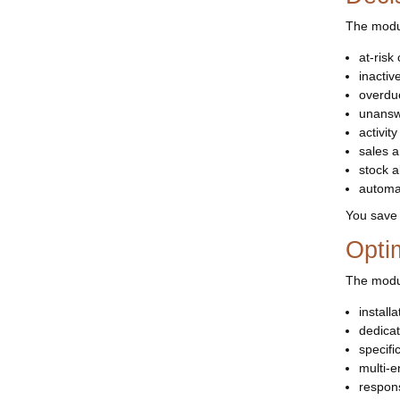
The modul
at-risk
inactiv
overdue
unansw
activit
sales 
stock a
automa
You save 
Optim
The modul
install
dedica
specifi
multi-en
respons