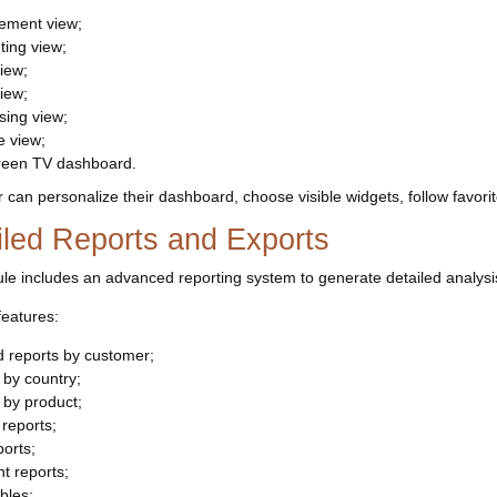
ment view;
ting view;
iew;
iew;
sing view;
e view;
creen TV dashboard.
 can personalize their dashboard, choose visible widgets, follow favori
iled Reports and Exports
e includes an advanced reporting system to generate detailed analysis 
features:
d reports by customer;
 by country;
 by product;
reports;
orts;
t reports;
ables;