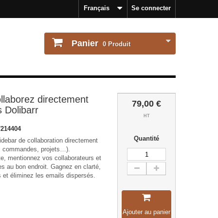
Français
Se connecter
Panier
0
Produit
ollaborez directement
79,00 €
 Dolibarr
HT
214404
Quantité
idebar de collaboration directement
s, commandes, projets…).
, mentionnez vos collaborateurs et
es au bon endroit. Gagnez en clarté,
 et éliminez les emails dispersés.
Ajouter au panier