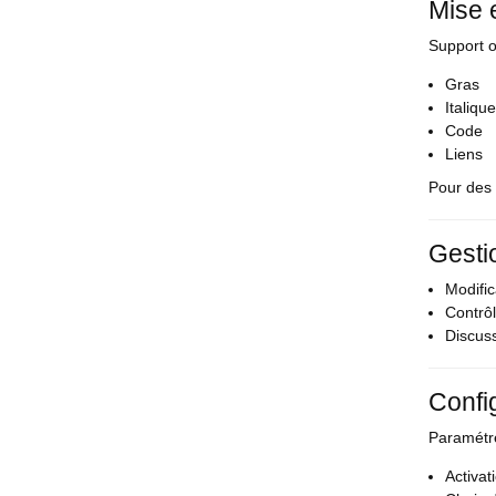
Mise 
Support o
Gras
Italique
Code
Liens
Pour des 
Gesti
Modifi
Contrôl
Discuss
Confi
Paramétre
Activat