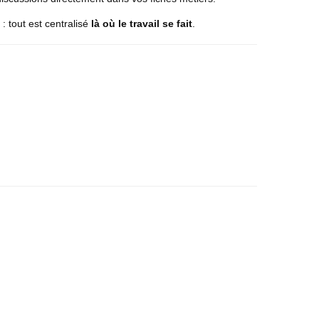
: tout est centralisé
là où le travail se fait
.