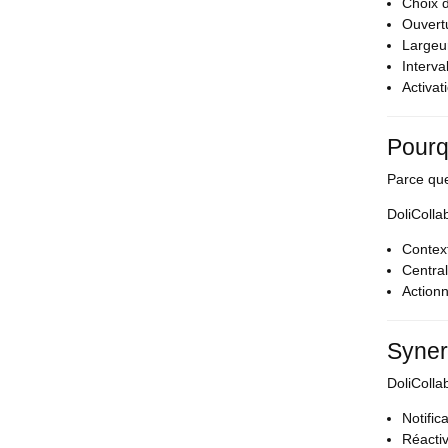
Choix d
Ouvert
Largeur
Interva
Activat
Pourqu
Parce qu
DoliColla
Contex
Central
Action
Syner
DoliColla
Notific
Réactiv