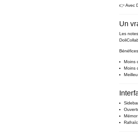
👉 Avec D
Un vr
Les notes
DoliColla
Bénéfices
Moins d
Moins 
Meilleu
Interf
Sidebar
Ouvert
Mémoris
Rafraî