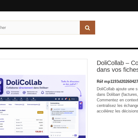
DoliCollab – C
dans vos fiches
Réf
mp1193d20260427
DoliCollab ajoute une s
dans Dolibarr (facture
Commentez en contexte
centralisez les échang
accélérez les décisions