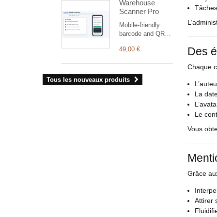
Warehouse
et de les envoyer à
Tâche
Scanner Pro
une Plateforme
Agréée (PA) de
L’adminis
Mobile-friendly
facturation
barcode and QR
électronique. Il
scanner for
permet également
Des é
49,00 €
Dolibarr stock,
de récupérer les
warehouse
factures d'achat
Chaque c
transfers,
auprès de cette
inventory counts,
Tous les nouveaux produits
plateforme. Seuls
L’auteu
supplier order
certains pays
La date
receipts and
(France) et
product labels with
L’avatar
certaines
lot and expiry date.
Le con
Plateformes
Agréées sont pris
Vous obte
en charge.
Menti
Grâce au
Interpe
Attirer
Fluidif