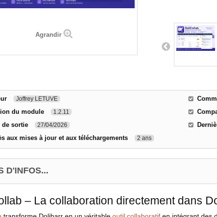
Agrandir
eur
Commen
Joffrey LETUVE
sion du module
Compat
1.2.11
 de sortie
Derniè
27/04/2026
s aux mises à jour et aux téléchargements
2 ans
 D'INFOS...
ollab – La collaboration directement dans Do
b
transforme Dolibarr en un véritable
outil collaboratif
en intégrant des d