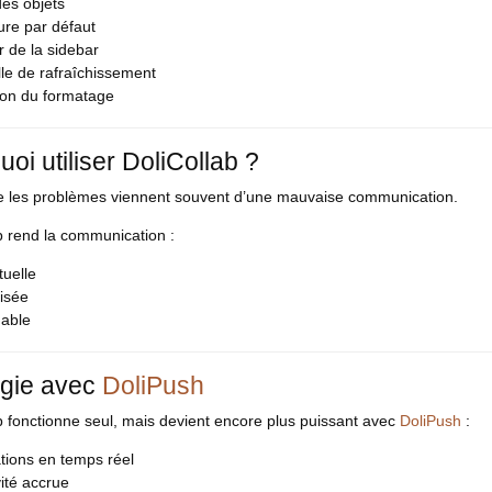
es objets
ure par défaut
 de la sidebar
lle de rafraîchissement
ion du formatage
oi utiliser DoliCollab ?
e les problèmes viennent souvent d’une mauvaise communication.
b rend la communication :
tuelle
isée
nable
gie avec
DoliPush
b fonctionne seul, mais devient encore plus puissant avec
DoliPush
:
ations en temps réel
ité accrue