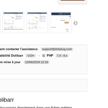
t contacter l'assistance
support@doliplug.com
ibilité Dolibarr
-
PHP
V19+
7.4 - 8.x
re mise à jour
10/06/2026 22:26
libarr
iscussions directement dans vos fiches métiers.