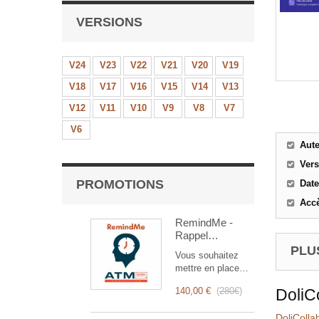
VERSIONS
V24
V23
V22
V21
V20
V19
V18
V17
V16
V15
V14
V13
V12
V11
V10
V9
V8
V7
V6
Aut
Ver
PROMOTIONS
Date
Accè
RemindMe -
Rappel
automatique
PLUS
Vous souhaitez
(mail,
mettre en place
événement,
des rappels
notification)
140,00 €
(
280€
)
DoliC
automatiques ?
RemindMe est
DoliColla