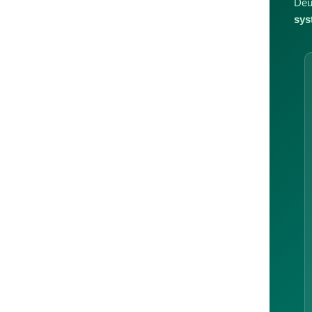
Deu
sys