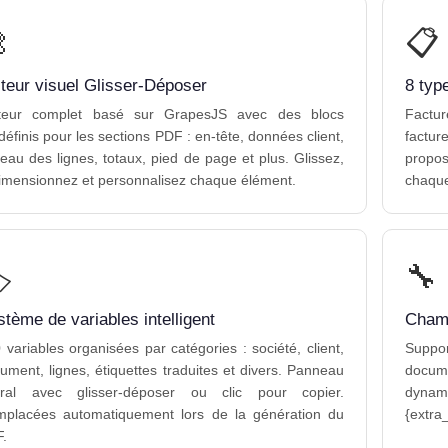

📋
teur visuel Glisser-Déposer
8 typ
teur complet basé sur GrapesJS avec des blocs
Factur
définis pour les sections PDF : en-tête, données client,
factu
leau des lignes, totaux, pied de page et plus. Glissez,
propo
imensionnez et personnalisez chaque élément.
chaque
️
🔧
tème de variables intelligent
Champ
 variables organisées par catégories : société, client,
Suppo
ument, lignes, étiquettes traduites et divers. Panneau
docum
éral avec glisser-déposer ou clic pour copier.
dynam
placées automatiquement lors de la génération du
{extra
.