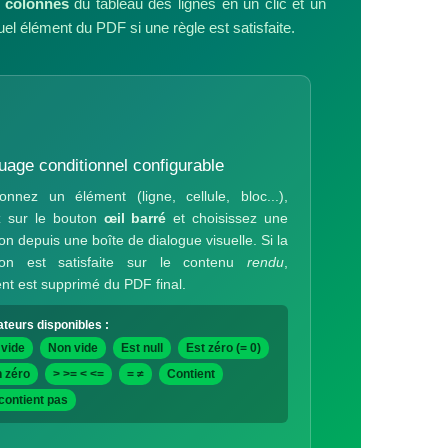
s colonnes
du tableau des lignes en un clic et un
uel élément du PDF si une règle est satisfaite.
age conditionnel configurable
ionnez un élément (ligne, cellule, bloc...),
z sur le bouton
œil barré
et choisissez une
on depuis une boîte de dialogue visuelle. Si la
tion est satisfaite sur le contenu
rendu
,
ent est supprimé du PDF final.
teurs disponibles :
 vide
Non vide
Est null
Est zéro (= 0)
 zéro
> >= < <=
= ≠
Contient
contient pas