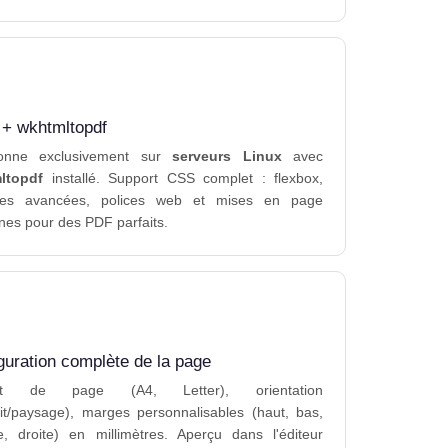
 + wkhtmltopdf
ionne exclusivement sur
serveurs Linux
avec
ltopdf
installé. Support CSS complet : flexbox,
res avancées, polices web et mises en page
es pour des PDF parfaits.
guration complète de la page
at de page (A4, Letter), orientation
ait/paysage), marges personnalisables (haut, bas,
, droite) en millimètres. Aperçu dans l'éditeur