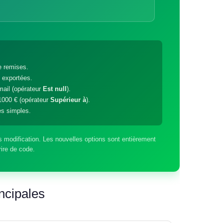
e remises.
s exportées.
mail (opérateur
Est null
).
1000 € (opérateur
Supérieur à
).
s simples.
 modification. Les nouvelles options sont entièrement
ire de code.
ncipales