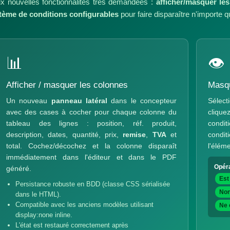
x nouvelles fonctionnalités très demandées :
afficher/masquer le
tème de conditions configurables
pour faire disparaître n'importe q
📊
👁
Afficher / masquer les colonnes
Masqu
Un nouveau
panneau latéral
dans le concepteur
Sélect
avec des cases à cocher pour chaque colonne du
clique
tableau des lignes : position, réf. produit,
conditi
description, dates, quantité, prix,
remise
,
TVA
et
condi
total. Cochez/décochez et la colonne disparaît
l'élém
immédiatement dans l'éditeur et dans le PDF
Opéra
généré.
Est
Persistance robuste en BDD (classe CSS sérialisée
Non
dans le HTML).
Compatible avec les anciens modèles utilisant
Ne 
display:none inline.
L'état est restauré correctement après