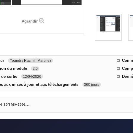
Agrandir
eur
Comme
Yoandry Razmin Martinez
sion du module
Compa
2.0
 de sortie
Derni
12/04/2026
s aux mises à jour et aux téléchargements
360 jours
 D'INFOS...