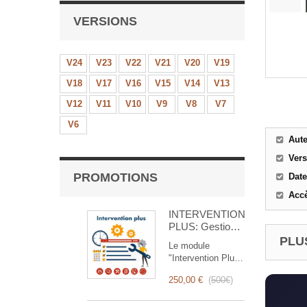
VERSIONS
V24
V23
V22
V21
V20
V19
V18
V17
V16
V15
V14
V13
V12
V11
V10
V9
V8
V7
V6
Aut
Ver
PROMOTIONS
Date
Accè
INTERVENTION
PLUS: Gestion
Complète des
PLUS
Le module
Interventions
"Intervention Plus"
est un outil
250,00 €
(
500€
)
révolutionnaire qui
simplifie et