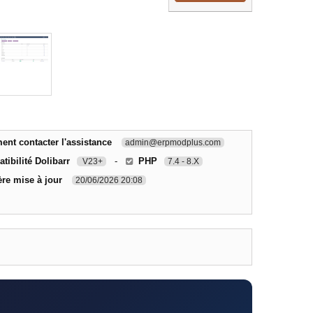
nt contacter l'assistance
admin@erpmodplus.com
tibilité Dolibarr
-
PHP
V23+
7.4 - 8.X
ère mise à jour
20/06/2026 20:08