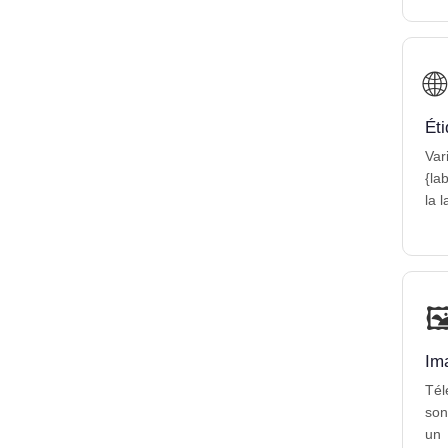
🌐
Éti
Var
{la
la 

Im
Tél
son
un 