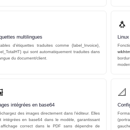
🐧
quettes multilingues
Linux
iables d'étiquettes traduites comme {label_Invoice},
Fonct
bel_TotalHT} qui sont automatiquement traduites dans
wkhtm
langue du document/client.
bordu
modern
️
📐
ages intégrées en base64
Confi
échargez des images directement dans l'éditeur. Elles
Form
t intégrées en base64 dans le modèle, garantissant
(portr
affichage correct dans le PDF sans dépendre de
gauche