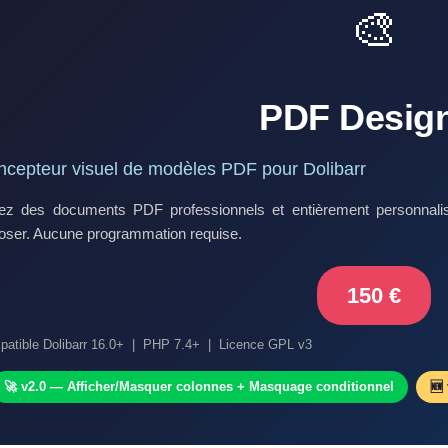
🎨
PDF Desig
cepteur visuel de modèles PDF pour Dolibarr
ez des documents PDF professionnels et entièrement personnalisés 
oser. Aucune programmation requise.
150 €
atible Dolibarr 16.0+ | PHP 7.4+ | Licence GPL v3
🚀 v2.0 — Afficher/Masquer colonnes + Masquage conditionnel
🆕