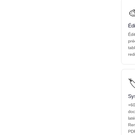

Édi
Édi
pré
tab
red

Sys
+60
doc
lat
Rem
PDF