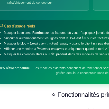
rafraîchissement du concepteur.
💡 Cas d'usage réels
Masquer la colonne
Remise
sur les factures où vous n'appliquez jamais d
Supprimer automatiquement les lignes dont la
TVA est à 0
sur les facture
Masquer le bloc
« Email client : {client_email} »
quand le client n'a pas d'e
Afficher une mention
« Paiement comptant »
uniquement quand le total > 
Masquer les colonnes
Dates
ou
Réf. produit
dans des modèles de service
00% rétrocompatible
— les modèles existants continuent de fonctionner sans
gérées depuis le concepteur, sans écr
⭐ Fonctionnalités pri