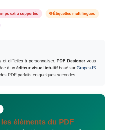
amps extra supportés
🌐 Étiquettes multilingues
et difficiles à personnaliser.
PDF Designer
vous
râce à un
éditeur visuel intuitif
basé sur
GrapesJS
ez des PDF parfaits en quelques secondes.
t les éléments du PDF