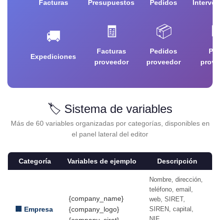
Facturas
Presupuestos
Pedidos
Interve
🧾
📦

🚚
Facturas
Pedidos
Pro
Expediciones
proveedor
proveedor
prove
🏷️ Sistema de variables
Más de 60 variables organizadas por categorías, disponibles en
el panel lateral del editor
Categoría
Variables de ejemplo
Descripción
Nombre, dirección,
teléfono, email,
{company_name}
web, SIRET,
🏢 Empresa
{company_logo}
SIREN, capital,
NIF