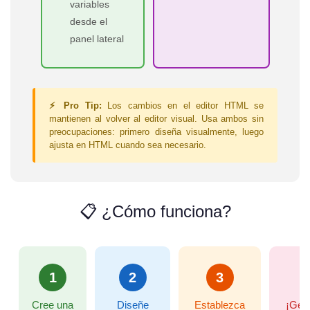
variables
desde el
panel lateral
⚡ Pro Tip:
Los cambios en el editor HTML se
mantienen al volver al editor visual. Usa ambos sin
preocupaciones: primero diseña visualmente, luego
ajusta en HTML cuando sea necesario.
📋 ¿Cómo funciona?
1
2
3
Cree una
Diseñe
Establezca
¡Gen