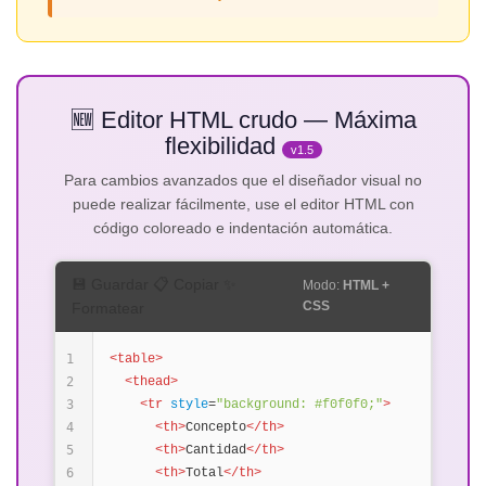
🆕 Editor HTML crudo — Máxima
flexibilidad
v1.5
Para cambios avanzados que el diseñador visual no
puede realizar fácilmente, use el editor HTML con
código coloreado e indentación automática.
💾 Guardar 📋 Copiar ✨
Modo:
HTML +
CSS
Formatear
1
<table>
2
<thead>
3
<tr
style
=
"background: #f0f0f0;"
>
4
<th>
Concepto
</th>
5
<th>
Cantidad
</th>
6
<th>
Total
</th>