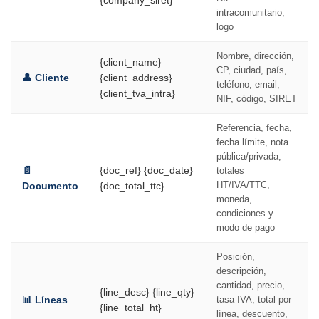
{company_siret}
intracomunitario,
logo
Nombre, dirección,
{client_name}
CP, ciudad, país,
👤 Cliente
{client_address}
teléfono, email,
{client_tva_intra}
NIF, código, SIRET
Referencia, fecha,
fecha límite, nota
pública/privada,
📄
{doc_ref} {doc_date}
totales
HT/IVA/TTC,
Documento
{doc_total_ttc}
moneda,
condiciones y
modo de pago
Posición,
descripción,
cantidad, precio,
{line_desc} {line_qty}
📊 Líneas
tasa IVA, total por
{line_total_ht}
línea, descuento,