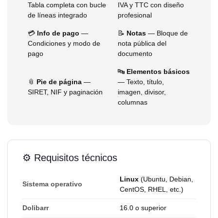
Tabla completa con bucle
IVA y TTC con diseño
de líneas integrado
profesional
💳
Info de pago
—
📝
Notas
— Bloque de
Condiciones y modo de
nota pública del
pago
documento
🔤
Elementos básicos
📎
Pie de página
—
— Texto, título,
SIRET, NIF y paginación
imagen, divisor,
columnas
⚙️ Requisitos técnicos
Linux
(Ubuntu, Debian,
Sistema operativo
CentOS, RHEL, etc.)
Dolibarr
16.0 o superior