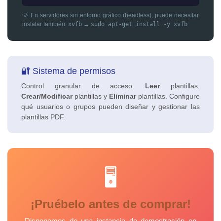
💡 En servidores sin entorno gráfico (headless), puede necesitar
instalar también:
xvfb
→
sudo apt-get install -y xvfb
🔐 Sistema de permisos
Control granular de acceso:
Leer
plantillas,
Crear/Modificar
plantillas y
Eliminar
plantillas. Configure
qué usuarios o grupos pueden diseñar y gestionar las
plantillas PDF.
🖥️
¡Pruébelo antes de comprar!
Disponemos de una instancia de demostración en