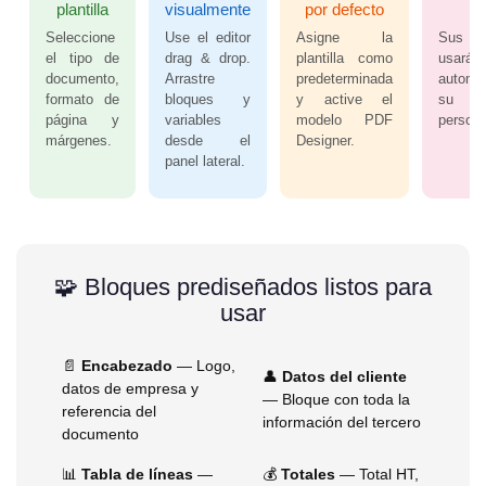
plantilla
visualmente
por defecto
P
Seleccione
Use el editor
Asigne la
Sus do
el tipo de
drag & drop.
plantilla como
usarán
documento,
Arrastre
predeterminada
automá
formato de
bloques y
y active el
su 
página y
variables
modelo PDF
persona
márgenes.
desde el
Designer.
panel lateral.
🧩 Bloques prediseñados listos para
usar
📄
Encabezado
— Logo,
👤
Datos del cliente
datos de empresa y
— Bloque con toda la
referencia del
información del tercero
documento
📊
Tabla de líneas
—
💰
Totales
— Total HT,