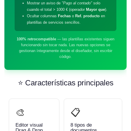
Mostrar un aviso de
"Pago al contado"
solo
cuando el total > 1000 € (operador
Mayor que
).
Ocultar columnas
Fechas
o
Ref. producto
en
plantillas de servicios sencillos.
100% retrocompatible
— las plantillas existentes siguen
funcionando sin tocar nada. Las nuevas opciones se
gestionan íntegramente desde el diseñador, sin escribir
código.
⭐ Características principales
🎨
📋
Editor visual
8 tipos de
Drag & Drop
documentos