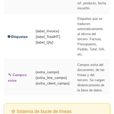
ref. producto, fecha
inicio/fin
Etiquetas que se
traducen
automáticamente
{label_Invoice}
al idioma del
🌐 Etiquetas
{label_TotalHT}
tercero: Factura,
{label_Qty}
Presupuesto,
Pedido, Total, IVA,
etc.
Campos extra del
documento, de las
{extra_campo}
🔧 Campos
líneas y del
{extra_line_campo}
tercero. Se cargan
extra
{extra_client_campo}
dinámicamente de
la base de datos.
⚙️ Sistema de bucle de líneas