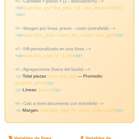
<!-- Cantidad × precio × (1 - descuento%) -->
<td>
{calc:line_qty * line_price * (1 - line_discount/100)}
</td>
<!-- Margen por línea: precio - costo (extrafield) -->
<td>
{calc:(line_price - extra_line_costo) * line_qty}
</td>
<!-- IVA personalizado en una línea -->
<td>
{calc:line_total_ht * 1.16}
</td>
<!-- Agregaciones (fuera del bucle) -->
<p>
Total piezas:
{sum:line_qty}
— Promedio:
{avg:line_price}
</p>
<p>
Líneas:
{count}
</p>
<!-- Calc a nivel documento con extrafield -->
<p>
Margen:
{calc:doc_total_ht - extra_costo_total}
</p>
🔢 Variables de línea:
📄 Variables de