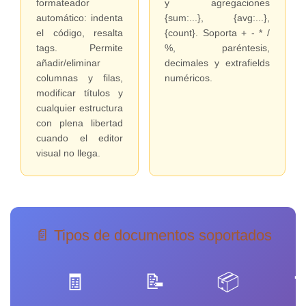
formateador
y agregaciones
automático: indenta
{sum:...}, {avg:...},
el código, resalta
{count}. Soporta + - * /
tags. Permite
%, paréntesis,
añadir/eliminar
decimales y extrafields
columnas y filas,
numéricos.
modificar títulos y
cualquier estructura
con plena libertad
cuando el editor
visual no llega.
📄 Tipos de documentos soportados
🧾
📝
📦
