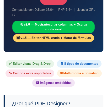
Compatible con Dolibarr 16.0+ | PHP 7.4+ | Licencia GPL
v3
🚀 v2.0 — Mostrar/ocultar columnas + Ocultar
condicional
🆕 v1.5 — Editor HTML crudo + Motor de fórmulas
✅ Editor visual Drag & Drop
📄 8 tipos de documentos
🔧 Campos extra soportados
🌐 Multiidioma automático
🖼️ Imágenes embebidas
¿Por qué PDF Designer?