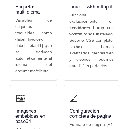
Etiquetas
Linux + wkhtmltopdf
multiidioma
Funciona
Variables de
exclusivamente en
etiquetas
servidores Linux
con
traducidas como
wkhtmltopdf
instalado.
{label_Invoice},
Soporte CSS completo:
{label_TotalHT} que
flexbox, bordes
se traducen
avanzados, fuentes web
automáticamente al
y diseños modernos
idioma del
para PDFs perfectos.
documento/cliente.
🖼️
📐
Imágenes
Configuración
embebidas en
completa de página
base64
Formato de página (A4,