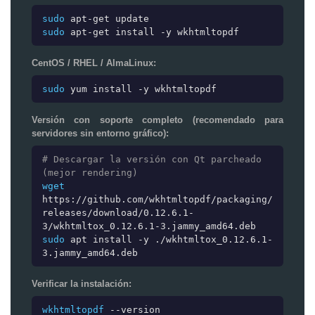
sudo
apt-get update
sudo
apt-get install -y wkhtmltopdf
CentOS / RHEL / AlmaLinux:
sudo
yum install -y wkhtmltopdf
Versión con soporte completo (recomendado para
servidores sin entorno gráfico):
# Descargar la versión con Qt parcheado
(mejor rendering)
wget
https://github.com/wkhtmltopdf/packaging/
releases/download/0.12.6.1-
3/wkhtmltox_0.12.6.1-3.jammy_amd64.deb
sudo
apt install -y ./wkhtmltox_0.12.6.1-
3.jammy_amd64.deb
Verificar la instalación:
wkhtmltopdf
--version