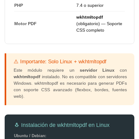
PHP
7.4 o superior
wkhtmltopdf
Motor PDF
(obligatorio) — Soporte
CSS completo
⚠️ Importante: Solo Linux + wkhtmltopdf
Este módulo requiere un
servidor Linux
con
wkhtmltopdf
instalado. No es compatible con servidores
Windows. wkhtmltopdf es necesario para generar PDFs
con soporte CSS avanzado (flexbox, bordes, fuentes
web).
🐧 Instalación de wkhtmltopdf en Linux
Ubuntu / Debian: