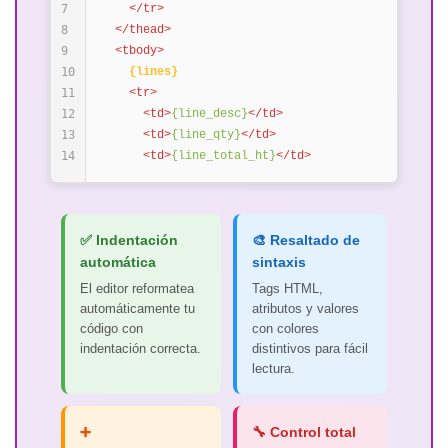
7
</tr>
8
</thead>
9
<tbody>
10
{lines}
11
<tr>
12
<td>
{line_desc}
</td>
13
<td>
{line_qty}
</td>
14
<td>
{line_total_ht}
</td>
✅ Indentación
🎨 Resaltado de
automática
sintaxis
El editor reformatea
Tags HTML,
automáticamente tu
atributos y valores
código con
con colores
indentación correcta.
distintivos para fácil
lectura.
➕
🔧 Control total