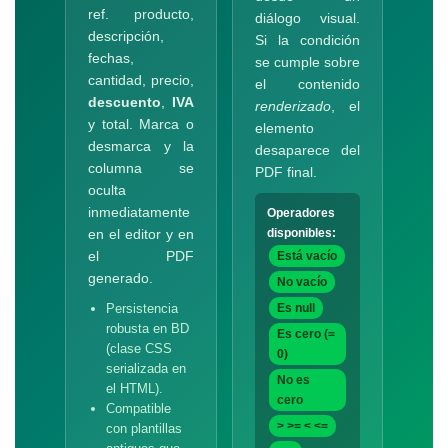
ref. producto,
diálogo visual.
descripción,
Si la condición
fechas,
se cumple sobre
cantidad, precio,
el contenido
descuento
,
IVA
renderizado
, el
y total. Marca o
elemento
desmarca y la
desaparece del
columna se
PDF final.
oculta
inmediatamente
Operadores
en el editor y en
disponibles:
el PDF
Está vacío
generado.
No vacío
Persistencia
Es null
robusta en BD
Es cero (=
(clase CSS
0)
serializada en
No es
el HTML).
cero
Compatible
> >= < <=
con plantillas