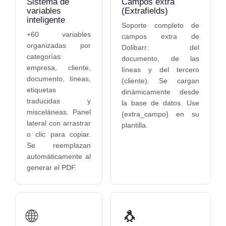
Sistema de
Campos extra
variables
(Extrafields)
inteligente
Soporte completo de
+60 variables
campos extra de
organizadas por
Dolibarr: del
categorías:
documento, de las
empresa, cliente,
líneas y del tercero
documento, líneas,
(cliente). Se cargan
etiquetas
dinámicamente desde
traducidas y
la base de datos. Use
misceláneas. Panel
{extra_campo} en su
lateral con arrastrar
plantilla.
o clic para copiar.
Se reemplazan
automáticamente al
generar el PDF.
🌐
🐧