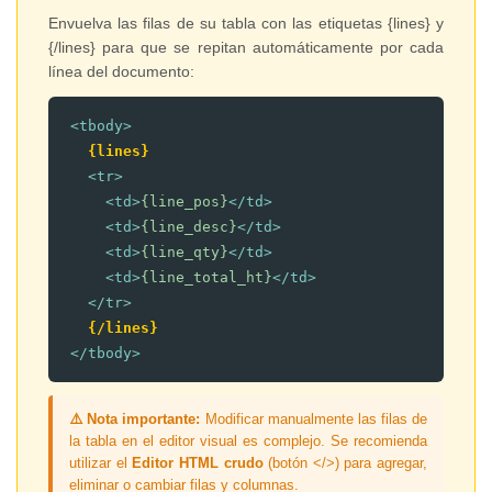
Envuelva las filas de su tabla con las etiquetas {lines} y
{/lines} para que se repitan automáticamente por cada
línea del documento:
<tbody>
{lines}
<tr>
<td>
{line_pos}
</td>
<td>
{line_desc}
</td>
<td>
{line_qty}
</td>
<td>
{line_total_ht}
</td>
</tr>
{/lines}
</tbody>
⚠️ Nota importante:
Modificar manualmente las filas de
la tabla en el editor visual es complejo. Se recomienda
utilizar el
Editor HTML crudo
(botón </>) para agregar,
eliminar o cambiar filas y columnas.