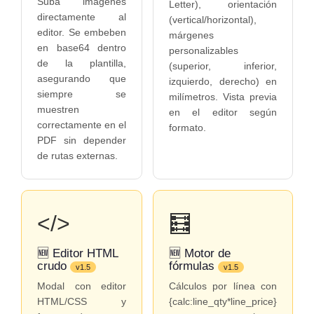
Suba imágenes
Letter), orientación
directamente al
(vertical/horizontal),
editor. Se embeben
márgenes
en base64 dentro
personalizables
de la plantilla,
(superior, inferior,
asegurando que
izquierdo, derecho) en
siempre se
milímetros. Vista previa
muestren
en el editor según
correctamente en el
formato.
PDF sin depender
de rutas externas.
</>
🧮
🆕 Editor HTML
🆕 Motor de
crudo
fórmulas
v1.5
v1.5
Modal con editor
Cálculos por línea con
HTML/CSS y
{calc:line_qty*line_price}