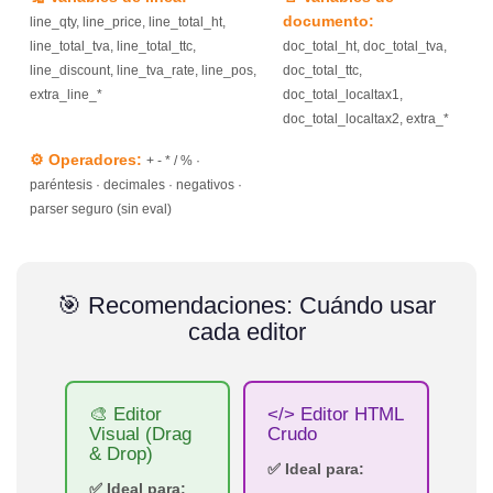
documento:
line_qty, line_price, line_total_ht,
line_total_tva, line_total_ttc,
doc_total_ht, doc_total_tva,
line_discount, line_tva_rate, line_pos,
doc_total_ttc,
extra_line_*
doc_total_localtax1,
doc_total_localtax2, extra_*
⚙️ Operadores:
+ - * / % ·
paréntesis · decimales · negativos ·
parser seguro (sin eval)
🎯 Recomendaciones: Cuándo usar
cada editor
🎨 Editor
</> Editor HTML
Visual (Drag
Crudo
& Drop)
✅ Ideal para:
✅ Ideal para: