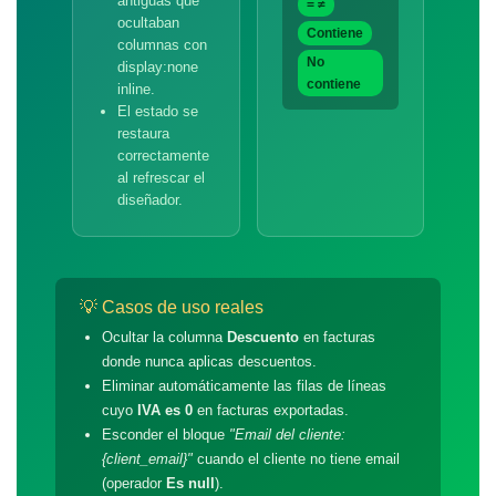
antiguas que
= ≠
ocultaban
Contiene
columnas con
No
display:none
contiene
inline.
El estado se
restaura
correctamente
al refrescar el
diseñador.
💡 Casos de uso reales
Ocultar la columna
Descuento
en facturas
donde nunca aplicas descuentos.
Eliminar automáticamente las filas de líneas
cuyo
IVA es 0
en facturas exportadas.
Esconder el bloque
"Email del cliente:
{client_email}"
cuando el cliente no tiene email
(operador
Es null
).