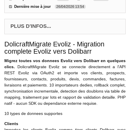
Dernière mise à jour
26/04/2026 13:54
PLUS D'INFOS...
DolicraftMigrate Evoliz - Migration
complete Evoliz vers Dolibarr
Migrez toutes vos donnees Evoliz vers Dolibarr en quelques
clics.
DolicraftMigrate Evoliz se connecte directement a l'API
REST Evoliz via OAuth2 et importe vos clients, prospects,
fournisseurs, contacts, produits, devis, commandes, factures,
livraisons et paiements. 10 importateurs dedies, rollback complet,
synchronisation incrementale, detection des doublons via table de
mapping, traitement par lots et rapport de validation detaille. PHP
natif - aucun SDK ou dependance externe requise.
10 types de donnees supportes
Clients
Importez les clients Evoliz comme tiers clients Dolibarr avec