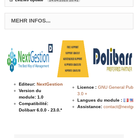
MEHR INFOS...
Editeur:
NextGestion
Licence :
GNU General Public
Version du
3.0 +
module:
1.0
Langues du module :
Compatibilité:
Assistance:
contact@nextges
Dolibarr 6.0.0 - 23.0.*
Description & Fonctionnalités