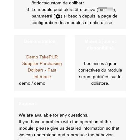
/htdocs/custom de dolibarr.
Le module peut alors être activé (
),
paramétré (
) si besoin depuis la page de
configuration des modules et enfin utilisé.
Démonstration
Mises à jour et
disponibilité
Demo TakePUR
Supplier Purchasing
Les mises à jour
Dolibarr - Fast
correctives du module
Interface
seront publiées sur le
demo / demo
dolistore.
Support
We are available for any questions.
If you have a problem with the operation of the
module, please give us detailed information so that
we can understand and reproduce the behavior.