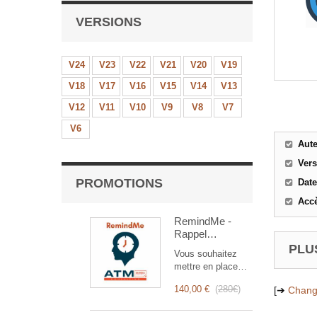
VERSIONS
V24
V23
V22
V21
V20
V19
V18
V17
V16
V15
V14
V13
V12
V11
V10
V9
V8
V7
V6
Aut
Ver
PROMOTIONS
Date
Accè
RemindMe -
Rappel
automatique
PLUS
Vous souhaitez
(mail,
mettre en place
événement,
des rappels
notification)
140,00 €
(
280€
)
[➔
Chang
automatiques ?
RemindMe est