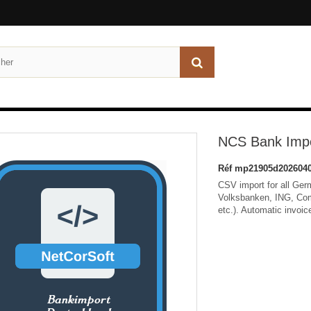
NCS Bank Imp
Réf
mp21905d2026040
CSV import for all Ge
Volksbanken, ING, Co
etc.). Automatic invoi