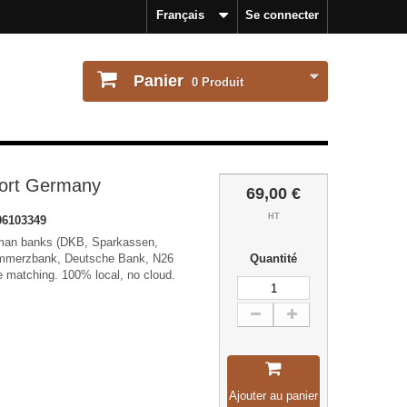
Français
Se connecter
Panier
0
Produit
ort Germany
69,00 €
HT
6103349
rman banks (DKB, Sparkassen,
mmerzbank, Deutsche Bank, N26
Quantité
ce matching. 100% local, no cloud.
Ajouter au panier