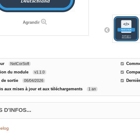
Agrandir
eur
Commen
NetCorSoft
sion du module
Compati
v1.1.0
 de sortie
Derniè
06/04/2026
s aux mises à jour et aux téléchargements
1 an
 D'INFOS...
elog