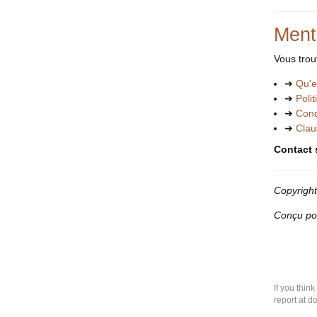
Ment
Vous trou
➔
Qu'e
➔
Poli
➔
Cond
➔
Clau
Contact 
Copyrigh
Conçu pou
If you thin
report at d