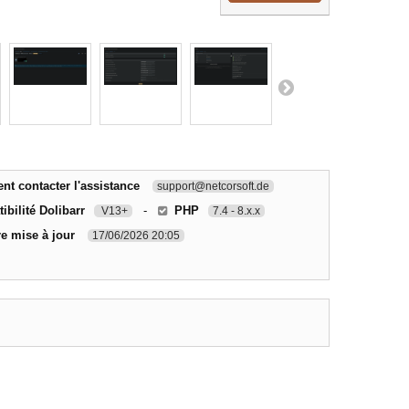
t contacter l'assistance
support@netcorsoft.de
bilité Dolibarr
-
PHP
V13+
7.4 - 8.x.x
re mise à jour
17/06/2026 20:05