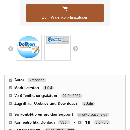
Zum Warenkorb hinzufügen
Autor
7reasons
Modulversion
1.0.4
Veröffentlichungsdatum
06.04.2026
Zugriff auf Updates und Downloads
1 Jahr
So kontaktieren Sie den Support
info@7reasons.eu
Kompatibilität Dolibarr
-
PHP
V20+
8.0 - 8.3