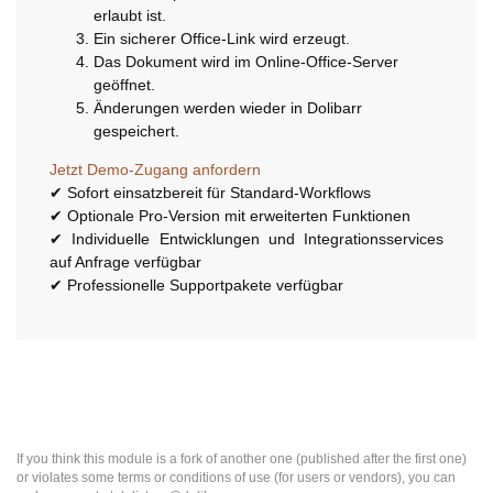
erlaubt ist.
Ein sicherer Office-Link wird erzeugt.
Das Dokument wird im Online-Office-Server
geöffnet.
Änderungen werden wieder in Dolibarr
gespeichert.
Jetzt Demo-Zugang anfordern
✔ Sofort einsatzbereit für Standard-Workflows
✔ Optionale Pro-Version mit erweiterten Funktionen
✔ Individuelle Entwicklungen und Integrationsservices
auf Anfrage verfügbar
✔ Professionelle Supportpakete verfügbar
If you think this module is a fork of another one (published after the first one)
or violates some terms or conditions of use (for users or vendors), you can