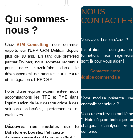
NOUS
Qui sommes-
CONTACTER
nous ?
Vous avez besoin d’aide ?
Chez
ATM Consulting
, nous sommes
Installation, configuration,
experts sur l’ERP CRM Dolibarr depuis
formation, nos ingénieurs
plus de 10 ans. En tant que preferred
sont là pour vous aider !
partner Dolibarr, nous sommes reconnus
pour notre savoir-faire dans le
Contactez notre
développement de modules sur mesure
équipe commerciale
et l’intégration d’ERP/CRM.
Forte d’une équipe expérimentée, nous
accompagnons les TPE et PME dans
Votre module présente une
l’optimisation de leur gestion grâce à des
anomalie technique ?
solutions adaptées, performantes et
Vous rencontrez un problème
évolutives.
? Notre équipe technique se
chargera d’analyser votre
Découvrez nos modules sur le
demande.
Dolistore et boostez l’efficacité