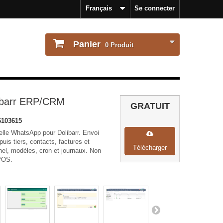
Français
Se connecter
Panier
0
Produit
ibarr ERP/CRM
GRATUIT
103615
nelle WhatsApp pour Dolibarr. Envoi
is tiers, contacts, factures et
Télécharger
nel, modèles, cron et journaux. Non
POS.