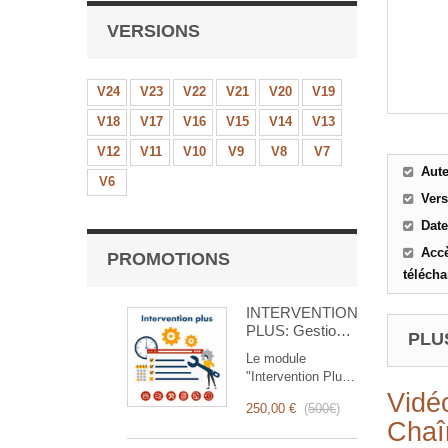
VERSIONS
V24
V23
V22
V21
V20
V19
V18
V17
V16
V15
V14
V13
V12
V11
V10
V9
V8
V7
Aut
V6
Ver
Date
Accè
PROMOTIONS
téléch
INTERVENTION
PLUS: Gestion
PLUS
Complète des
Le module
Interventions
"Intervention Plus"
est un outil
Vidé
250,00 €
(
500€
)
révolutionnaire qui
Chaî
simplifie et