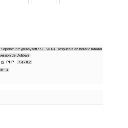
Soporte: info@easysoft.es (ES/EN). Respuesta en horario laboral
versión de Dolibarr
-
PHP
7.4 - 8.2
08:13