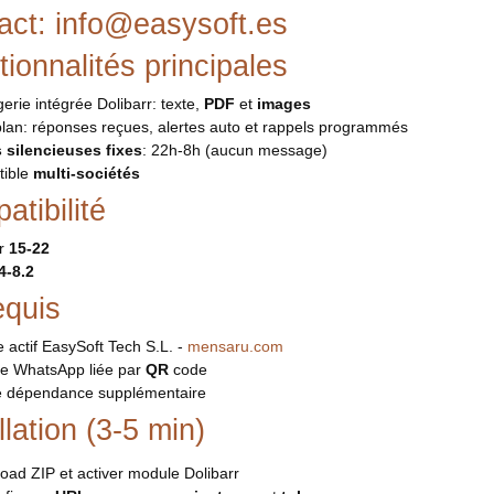
act: info@easysoft.es
ionnalités principales
rie intégrée Dolibarr: texte,
PDF
et
images
plan: réponses reçues, alertes auto et rappels programmés
 silencieuses fixes
: 22h-8h (aucun message)
ible
multi-sociétés
tibilité
rr
15-22
4-8.2
equis
actif EasySoft Tech S.L. -
mensaru.com
ce WhatsApp liée par
QR
code
 dépendance supplémentaire
llation (3-5 min)
oad ZIP et activer module Dolibarr