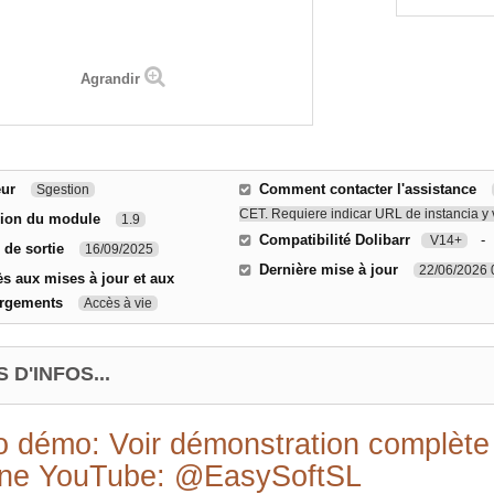
Agrandir
eur
Comment contacter l'assistance
Sgestion
CET. Requiere indicar URL de instancia y 
sion du module
1.9
Compatibilité Dolibarr
V14+
 de sortie
16/09/2025
Dernière mise à jour
22/06/2026 
s aux mises à jour et aux
argements
Accès à vie
 D'INFOS...
o démo:
Voir démonstration complète
ne YouTube:
@EasySoftSL