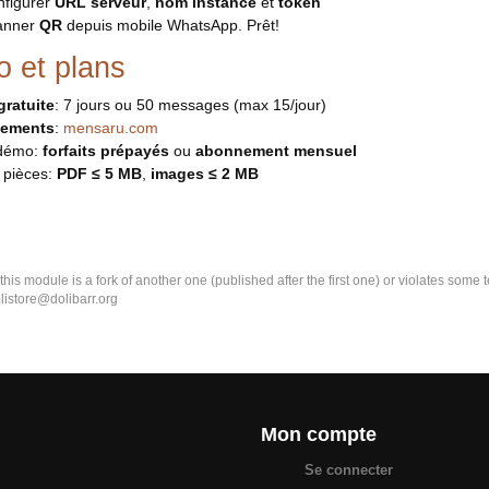
nfigurer
URL serveur
,
nom instance
et
token
anner
QR
depuis mobile WhatsApp. Prêt!
 et plans
ratuite
: 7 jours ou 50 messages (max 15/jour)
ements
:
mensaru.com
 démo:
forfaits prépayés
ou
abonnement mensuel
 pièces:
PDF ≤ 5 MB
,
images ≤ 2 MB
k this module is a fork of another one (published after the first one) or violates som
olistore@dolibarr.org
Mon compte
Se connecter