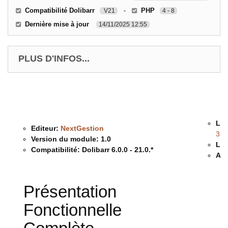
Compatibilité Dolibarr
-
PHP
V21
4 - 8
Dernière mise à jour
14/11/2025 12:55
PLUS D'INFOS...
Lic
Editeur:
NextGestion
3.0
Version du module:
1.0
Lan
Compatibilité:
Dolibarr 6.0.0 - 21.0.*
Ass
Présentation
Fonctionnelle