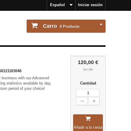
Español
Iniciar sesión
Carro
0
Producto
120,00 €
Sin IVA
50121183048
ur business with our Advanced
ing statistics available by day,
Cantidad
stom period of your choice!
Añadir a la cesta