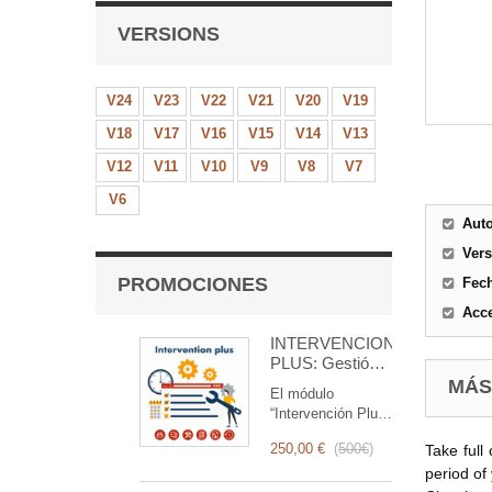
VERSIONS
V24
V23
V22
V21
V20
V19
V18
V17
V16
V15
V14
V13
V12
V11
V10
V9
V8
V7
V6
Aut
Ver
PROMOCIONES
Fec
Acce
INTERVENCIÓN
PLUS: Gestión
Completa de
MÁS
El módulo
Intervenciones
“Intervención Plus”
es una herramienta
250,00 €
(
500€
)
Take full
revolucionaria que
simplifica y
period of