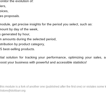
onitor the evolution of:
ders,
oices,
les proposals.
module, get precise insights for the period you select, such as:
mount by day of the week,
 generated by hour,
in amounts during the selected period,
stribution by product category,
 5 best-selling products.
ial solution for tracking your performance, optimizing your sales, 
oost your business with powerful and accessible statistics!
k this module is a fork of another one (published after the first one) or violates som
olistore@dolibarr.org