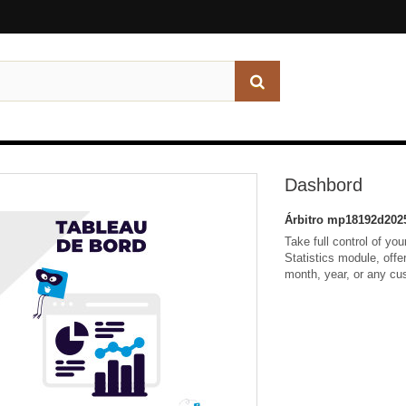
Dashbord
Árbitro
mp18192d202
Take full control of yo
Statistics module, offer
month, year, or any cu