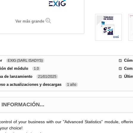
Ver más grande
or
Cómo
EXIG (SARL ISADYS)
sión del módulo
Comp
1.0
ha de lanzamiento
Últi
21/01/2025
so a actualizaciones y descargas
1 año
 INFORMACIÓN...
 control of your business with our "Advanced Statistics" module, offeri
 your choice!