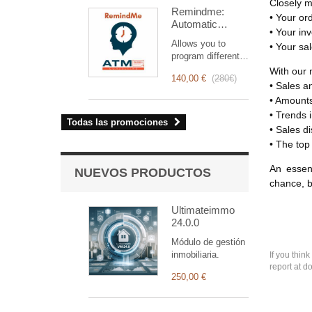
optimiza la gestión
Closely m
Remindme:
de las
• Your or
Automatic
intervenciones,
• Your inv
reminder (email,
desde la
Allows you to
• Your sa
event,
planificación hasta
program different
notification)
la facturación.
types of reminders
With our 
Diseñado para
140,00 €
(
280€
)
based on a trigger.
• Sales a
equipos técnicos y
RemindMe is here
• Amounts
comerciales,
for you!
ofrece un conjunto
• Trends 
Todas las promociones
completo de
• Sales di
funciones para
• The top
garantizar un
seguimiento
An essent
NUEVOS PRODUCTOS
transparente y
chance, b
eficiente de cada
intervención.
Ultimateimmo
24.0.0
Módulo de gestión
inmobiliaria.
If you thin
report at d
250,00 €