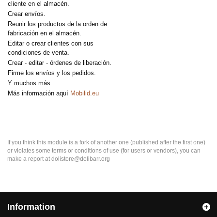
cliente en el almacén.
Crear envíos.
Reunir los productos de la orden de
fabricación en el almacén.
Editar o crear clientes con sus
condiciones de venta.
Crear - editar - órdenes de liberación.
Firme los envíos y los pedidos.
Y muchos más...
Más información aquí
Mobilid.eu
If you think this module is a fork of another one (published after the first one)
or violates some terms or conditions of use (for users or vendors), you can
make a report at dolistore@dolibarr.org
Information