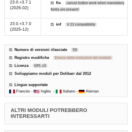
23.0.+3.7.1
fix
cancel button work when mandatory
(2026-02)
fields are present
23.0.+3.7.0
inf
V 23 compatibility
(2025-12)
Numero di versioni rilasciate
59
Registro modifiche
Elenco delle evoluzioni del modulo
Licenza
GPL v3
Sviluppiamo moduli per Dolibarr dal 2012
Lingue supportate
Francès -
Inglès -
Italiano -
Aleman
ALTRI MODULI POTREBBERO
INTERESSARTI