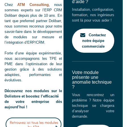
d’aide ?
Chez
ATM Consulting
, nous
Installation, configuration,
sommes experts sur l’ERP CRM
formation, nos ingénieurs
Dolibarr depuis plus de 10 ans. En
sont là pour vous aider !
tant que preferred partner Dolibarr,
nous sommes reconnus pour notre
savoir-faire dans le développement
Contactez
de modules sur mesure et
notre équipe
l’intégration d’ERP/CRM.
commerciale
Forte d’une équipe expérimentée,
nous accompagnons les TPE et
PME dans l’optimisation de leur
gestion grâce à des solutions
Votre module
adaptées, performantes et
présente une
évolutives.
anomalie technique
?
Découvrez nos modules sur le
Vous rencontrez un
Dolistore et boostez l’efficacité
problème ? Notre équipe
de votre entreprise dès
technique se chargera
aujourd’hui !
d’analyser votre
demande.