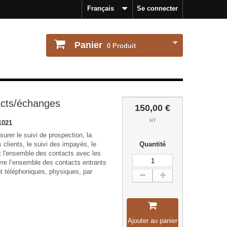
Français
Se connecter
Panier
0
Produit
acts/échanges
150,00 €
HT
1021
urer le suivi de prospection, la
 clients, le suivi des impayés, le
Quantité
 l'ensemble des contacts avec les
ivre l’ensemble des contacts entrants
ent téléphoniques, physiques, par
Ajouter au panier