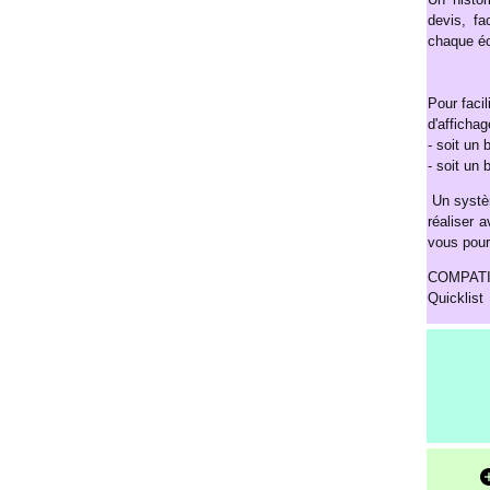
devis, fa
chaque é
Pour faci
d'afficha
- soit un 
- soit un 
Un systèm
réaliser 
vous pourr
COMPATIB
Quicklist