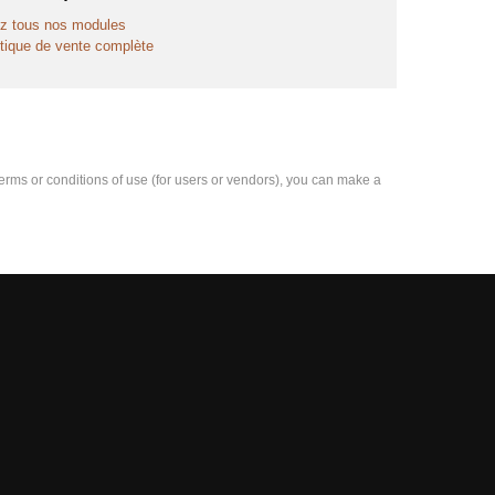
z tous nos modules
itique de vente complète
e terms or conditions of use (for users or vendors), you can make a