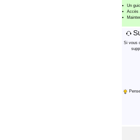
Un guid
Accès a
Mainte
Su
Si vous 
supp
Pensez