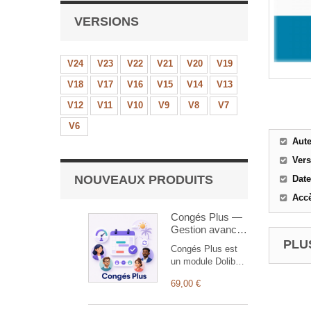
VERSIONS
V24
V23
V22
V21
V20
V19
V18
V17
V16
V15
V14
V13
V12
V11
V10
V9
V8
V7
V6
Aut
Ver
NOUVEAUX PRODUITS
Date
Accè
Congés Plus —
Gestion avancée
des absences
PLUS
Congés Plus est
un module Dolibarr
conçu pour
69,00 €
simplifier et
centraliser la