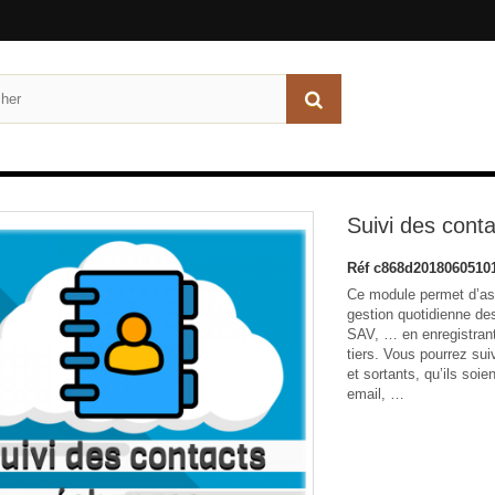
Suivi des cont
Réf
c868d2018060510
Ce module permet d’ass
gestion quotidienne des
SAV, … en enregistrant
tiers. Vous pourrez su
et sortants, qu’ils soi
email, …