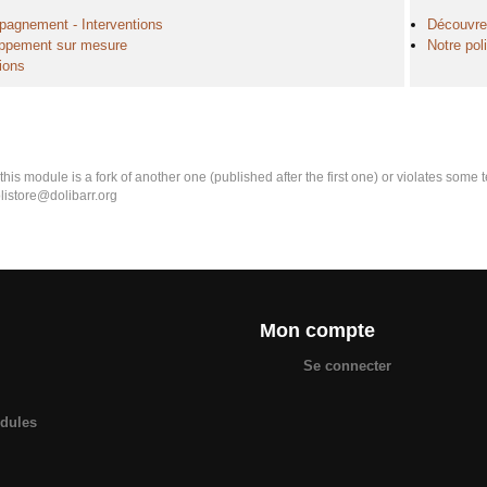
agnement - Interventions
Découvre
ppement sur mesure
Notre pol
ions
k this module is a fork of another one (published after the first one) or violates som
olistore@dolibarr.org
Mon compte
Se connecter
odules