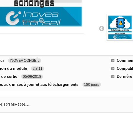
Agrandir
eur
Comment 
INOVEA CONSEIL
sion du module
Compatib
2.3.11
 de sortie
Dernière
05/06/2018
s aux mises à jour et aux téléchargements
180 jours
 D'INFOS...