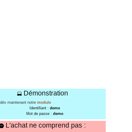
Démonstration
dès maintenant notre
module
Identifiant :
demo
Mot de passe :
demo
L'achat ne comprend pas :