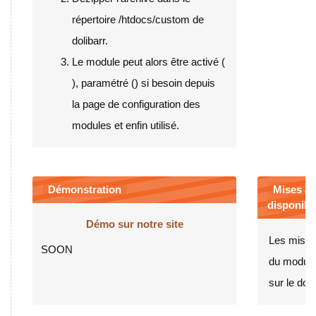
répertoire /htdocs/custom de
dolibarr.
Le module peut alors être activé (
), paramétré (
) si besoin depuis
la page de configuration des
modules et enfin utilisé.
Démonstration
Mises à 
disponibil
Démo sur notre site
Les mises 
SOON
du module
sur le doli