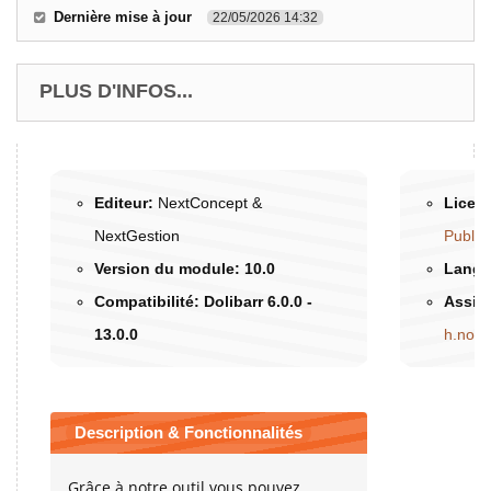
Dernière mise à jour
22/05/2026 14:32
PLUS D'INFOS...
Editeur:
NextConcept &
Licenc
NextGestion
Public
Version du module:
10.0
Langu
Compatibilité:
Dolibarr 6.0.0 -
Assis
13.0.0
h.nou
Description & Fonctionnalités
Grâce à notre outil vous pouvez