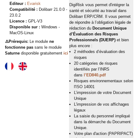
Editeur :
Evarisk
DigiRisk vous permet d'intégrer la
Compatibilité :
Dolibarr 21.0.0 -
santé et sécurité au travail dans
23.0.2
Dolibarr ERP/CRM. Il vous permet
Licence :
GPL-V3
de répondre à l’obligation légale de
Disponible sur :
Windows -
rédaction du
Document Unique
MacOS-Linux
d’Évaluation des Risques
Professionnels (DUERP)
et bien
⚠️Prérequis:
Le module
ne
plus encore :
fonctionne pas
sans le module
2 méthodes d’évaluation des
Saturne
disponible gratuitement
ici
risques
20 catégories de risques
identifiés par l’INRS
dans
l’ED840.pdf
Risques environnementaux selon
l'ISO 14001
L’impression de votre Document
Unique
L'impression de vos affichages
légaux
La saisie du personnel impliqué
dans la démarche du Document
Unique.
Votre plan d'action (PAPRIPACT)