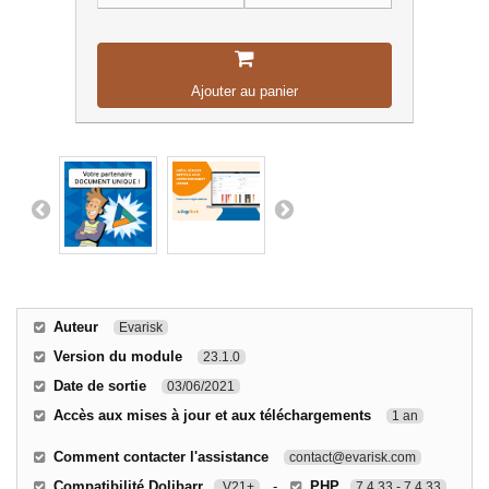
Ajouter au panier
Auteur
Evarisk
Version du module
23.1.0
Date de sortie
03/06/2021
Accès aux mises à jour et aux téléchargements
1 an
Comment contacter l'assistance
contact@evarisk.com
Compatibilité Dolibarr
-
PHP
V21+
7.4.33 - 7.4.33