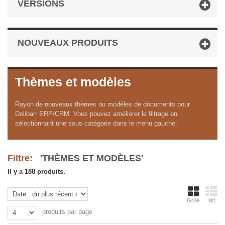
VERSIONS
NOUVEAUX PRODUITS
Thèmes et modèles
Rayon de nouveaux thèmes ou modèles de documents pour
Dolibarr ERP/CRM. Vous pouvez améliorer le filtrage en
sélectionnant une sous-catégorie dans le menu gauche.
Filtre:
'THÈMES ET MODÈLES'
Il y a 188 produits.
Grille
list
produits par page