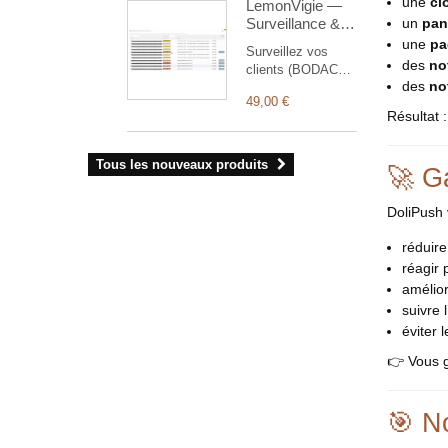
une
cl
LemonVigie —
AEAT from
Surveillance &
un
pan
Dolibarrbilling.
prospection des
une
pa
Surveillez vos
tiers en Open
des
no
clients (BODACC,
Data
des
no
cessations, santé
49,00 €
financière, RGE) et
Résultat 
prospectez
(dirigeants,
marchés publics)
Tous les nouveaux produits
🚀 G
— 100% Open
Data, sans clé
DoliPush 
API.
réduire
réagir 
amélior
suivre l
éviter 
👉 Vous 
🎯 No