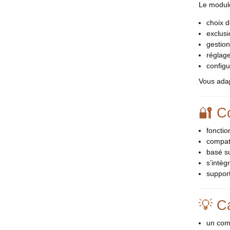
Le module
choix d
exclusi
gestion
réglage
config
Vous adap
🔐 C
fonctio
compat
basé s
s’intèg
support
💡 C
un comm