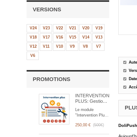
VERSIONS
V24
V23
V22
V21
V20
V19
V18
V17
V16
V15
V14
V13
V12
V11
V10
V9
V8
V7
V6
Aut
Ver
PROMOTIONS
Date
Accè
INTERVENTION
PLUS: Gestion
Complète des
PLUS
Le module
Interventions
"Intervention Plus"
est un outil
250,00 €
(
500€
)
DoliPus
révolutionnaire qui
simplifie et
Aujourd’