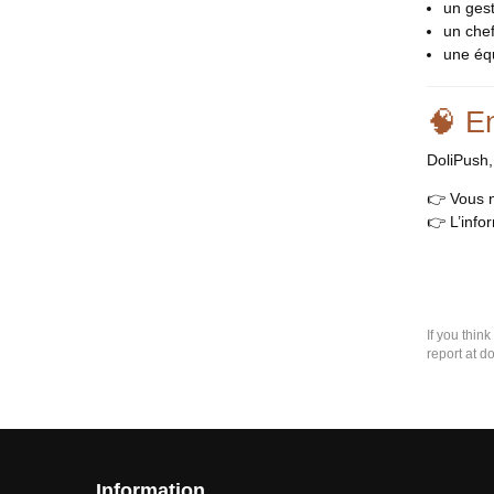
un gest
un chef
une équ
🧠 E
DoliPush, 
👉 Vous n
👉 L’info
If you thin
report at d
Information