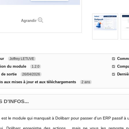
Agrandir
eur
Commen
Joffrey LETUVE
sion du module
Compat
1.2.0
 de sortie
Derniè
26/04/2026
s aux mises à jour et aux téléchargements
2 ans
 D'INFOS...
h
est le module qui manquait à Dolibarr pour passer d’un ERP passif à un
hui, Dolibarr enregistre des actions… mais ne vous les remonte pa