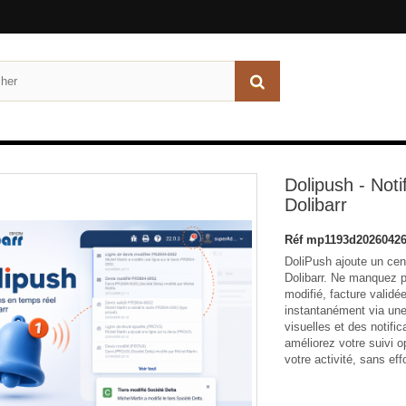
Dolipush - Noti
Dolibarr
Réf
mp1193d20260426
DoliPush ajoute un cent
Dolibarr. Ne manquez p
modifié, facture valid
instantanément via une 
visuelles et des notifi
améliorez votre suivi o
votre activité, sans effo