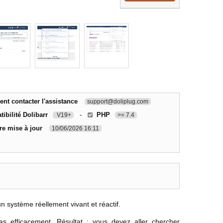
t contacter l'assistance
support@doliplug.com
ibilité Dolibarr
-
PHP
V19+
>= 7.4
re mise à jour
10/06/2026 16:11
 système réellement vivant et réactif.
s efficacement. Résultat : vous devez aller chercher