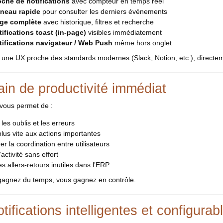
oche de notifications
avec compteur en temps réel
neau rapide
pour consulter les derniers événements
ge complète
avec historique, filtres et recherche
tifications toast (in-page)
visibles immédiatement
tifications navigateur / Web Push
même hors onglet
: une UX proche des standards modernes (Slack, Notion, etc.), directem
ain de productivité immédiat
vous permet de :
 les oublis et les erreurs
plus vite aux actions importantes
er la coordination entre utilisateurs
’activité sans effort
les allers-retours inutiles dans l’ERP
gagnez du temps, vous gagnez en contrôle.
tifications intelligentes et configurab