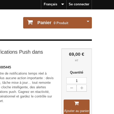
Français
Se connecter
Panier
0
Produit
fications Push dans
69,00 €
HT
005445
Quantité
re de notifications temps réel à
lus aucune action importante : devis
ée, tâche mise à jour… tout remonte
cloche intelligente, des alertes
cations push. Gagnez en réactivité,
pérationnel et gardez le contrôle sur
rt.
Ajouter au panier