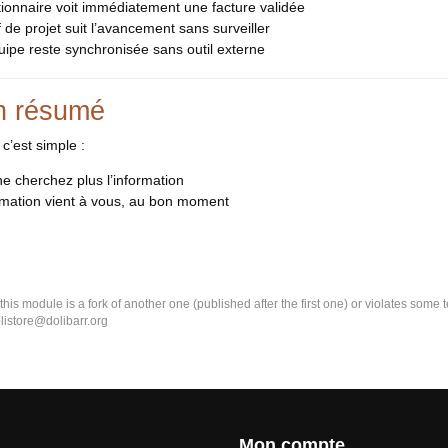
ionnaire voit immédiatement une facture validée
 de projet suit l’avancement sans surveiller
ipe reste synchronisée sans outil externe
n résumé
c’est simple :
e cherchez plus l’information
rmation vient à vous, au bon moment
k this module is a fork of another one (published after the first one) or violates som
olistore@dolibarr.org
Mon compte