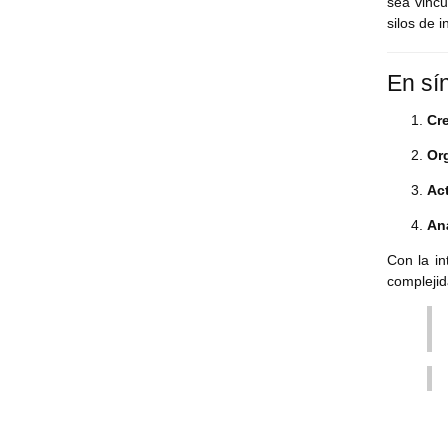
sea vincu
silos de 
En sín
Cr
Or
Act
Aná
Con la in
complejid