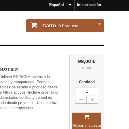
Español
Iniciar sesión
Carro
0
Producto
99,00 €
Sin IVA
0422110121
Dolibarr ERP/CRM optimiza la
onales y compartidas. Permite
Cantidad
rápidas de estado y prioridad desde
s filtros activos. Incluye ordenación
 de estados ocultos y control de
nado desde proyectos. Una interfaz
va sin interrupciones.
Añadir a la cesta