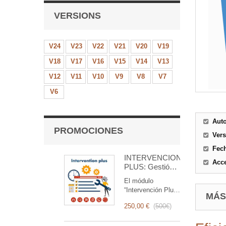
VERSIONS
V24
V23
V22
V21
V20
V19
V18
V17
V16
V15
V14
V13
V12
V11
V10
V9
V8
V7
V6
Aut
PROMOCIONES
Ver
Fec
INTERVENCIÓN
Acce
PLUS: Gestión
Completa de
El módulo
Intervenciones
“Intervención Plus”
MÁS
es una herramienta
250,00 €
(
500€
)
revolucionaria que
simplifica y