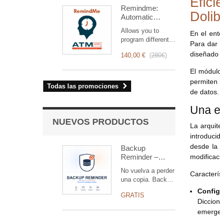
Efic
optimiza la gestión
Remindme:
de las
Doli
Automatic
intervenciones,
reminder (email,
desde la
Allows you to
En el ent
event,
planificación hasta
program different
notification)
Para dar 
la facturación.
types of reminders
Diseñado para
diseñado 
140,00 €
(
280€
)
based on a trigger.
equipos técnicos y
RemindMe is here
comerciales,
El módulo
for you!
ofrece un conjunto
permiten 
Todas las promociones
completo de
de datos.
funciones para
garantizar un
Una e
seguimiento
NUEVOS PRODUCTOS
transparente y
La arquit
eficiente de cada
introduci
intervención.
desde la 
Backup
Reminder –
modificaci
alerta de copia
No vuelva a perder
Caracterí
atrasada para
una copia. Backup
Dolibarr (gratis)
Reminder avisa a
Config
GRATIS
los
Diccio
administradores
emerge
con una campana