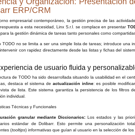
iencia y Organización: Presentación
barr ERP/CRM
orno empresarial contemporáneo, la gestión precisa de las actividade
respuesta a esta necesidad, Linx S.r.l. se complace en presentar
TO
para la gestión dinámica de tareas tanto personales como compartida
 TODO no se limita a ser una simple lista de tareas; introduce una i
intervenir con rapidez directamente desde las listas y fichas del sist
xperiencia de usuario fluida y personalizab
ectura de TODO ha sido desarrollada situando la usabilidad en el cent
das, destaca el sistema de
actualización inline
: es posible modifica
vista de lista. Este sistema garantiza la persistencia de los filtros
ón individual.
sticas Técnicas y Funcionales
uración granular mediante Diccionarios:
Los estados y las prior
narios estándar de Dolibarr. Esto permite una personalización tota
ntes (
tooltips
) informativas que guían al usuario en la selección de lo