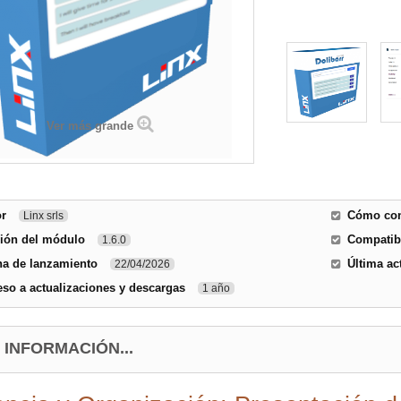
Ver más grande
or
Cómo cont
Linx srls
sión del módulo
Compatibi
1.6.0
ha de lanzamiento
Última ac
22/04/2026
so a actualizaciones y descargas
1 año
 INFORMACIÓN...