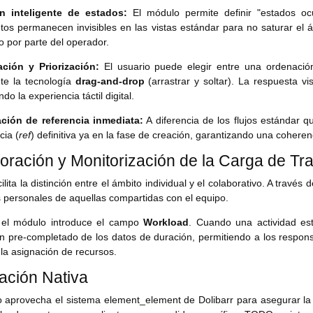
n inteligente de estados:
El módulo permite definir "estados o
tos permanecen invisibles en las vistas estándar para no saturar el á
to por parte del operador.
ción y Priorización:
El usuario puede elegir entre una ordenación
te la tecnología
drag-and-drop
(arrastrar y soltar). La respuesta v
do la experiencia táctil digital.
ción de referencia inmediata:
A diferencia de los flujos estándar q
cia (
ref
) definitiva ya en la fase de creación, garantizando una cohere
oración y Monitorización de la Carga de Tra
ita la distinción entre el ámbito individual y el colaborativo. A través de
s personales de aquellas compartidas con el equipo.
el módulo introduce el campo
Workload
. Cuando una actividad est
un pre-completado de los datos de duración, permitiendo a los respons
 la asignación de recursos.
ración Nativa
 aprovecha el sistema element_element de Dolibarr para asegurar la 