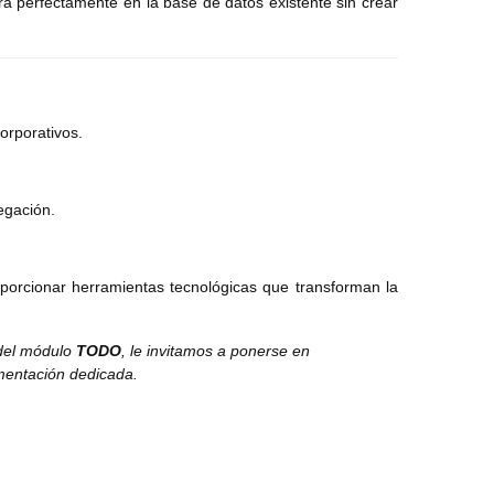
ra perfectamente en la base de datos existente sin crear
orporativos.
egación.
oporcionar herramientas tecnológicas que transforman la
 del módulo
TODO
, le invitamos a ponerse en
umentación dedicada.